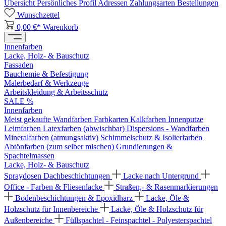
Übersicht
Persönliches Profil
Adressen
Zahlungsarten
Bestellungen
Wunschzettel
0,00 €*
Warenkorb
Innenfarben
Lacke, Holz- & Bauschutz
Fassaden
Bauchemie & Befestigung
Malerbedarf & Werkzeuge
Arbeitskleidung & Arbeitsschutz
SALE %
Innenfarben
Meist gekaufte Wandfarben
Farbkarten
Kalkfarben
Innenputze
Leimfarben
Latexfarben (abwischbar)
Dispersions - Wandfarben
Mineralfarben (atmungsaktiv)
Schimmelschutz & Isolierfarben
Abtönfarben (zum selber mischen)
Grundierungen &
Spachtelmassen
Lacke, Holz- & Bauschutz
Spraydosen
Dachbeschichtungen
Lacke nach Untergrund
Office - Farben & Fliesenlacke
Straßen,- & Rasenmarkierungen
Bodenbeschichtungen & Epoxidharz
Lacke, Öle &
Holzschutz für Innenbereiche
Lacke, Öle & Holzschutz für
Außenbereiche
Füllspachtel - Feinspachtel - Polyesterspachtel