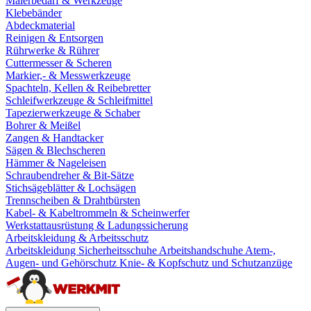
Malerbedarf & Werkzeuge
Klebebänder
Abdeckmaterial
Reinigen & Entsorgen
Rührwerke & Rührer
Cuttermesser & Scheren
Markier,- & Messwerkzeuge
Spachteln, Kellen & Reibebretter
Schleifwerkzeuge & Schleifmittel
Tapezierwerkzeuge & Schaber
Bohrer & Meißel
Zangen & Handtacker
Sägen & Blechscheren
Hämmer & Nageleisen
Schraubendreher & Bit-Sätze
Stichsägeblätter & Lochsägen
Trennscheiben & Drahtbürsten
Kabel- & Kabeltrommeln & Scheinwerfer
Werkstattausrüstung & Ladungssicherung
Arbeitskleidung & Arbeitsschutz
Arbeitskleidung
Sicherheitsschuhe
Arbeitshandschuhe
Atem-,
Augen- und Gehörschutz
Knie- & Kopfschutz und Schutzanzüge