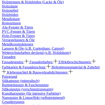
Holztreppen & Holzböden (Lacke & Öle)
Holzzäune
Holzmöbel
Holzböden
Metallzäune
Regenrinnen
Alu-Fenster & Türen
PVC-Fenster & Türen
Holz-Fenster & Türen
Versiegelungen & Öle
Metallkonstruktionen
Lasuren & Öle (z.B. Gartenhaus, Carport)
Wetterschutzfarben deckend (z.B. Holzhäuser)
Fassaden
Fassadenputze
Fassadenfarben
Effektbeschichtungen
Farbkarten & Fassadenschutz
Befestigungsmaterial & Zubehör
Klebespachtel & Bauwerksabdichtungen
Putzgrund
Silikatputze (mineralisch)
Buntsteinputze & Faschenputze
Silikonputze (verschmutzungsarm)
Kunstharzputze (für intensive Farbtöne)
Nanoputze & Lotuseffekt (selbstreinigend)
Grundierungen