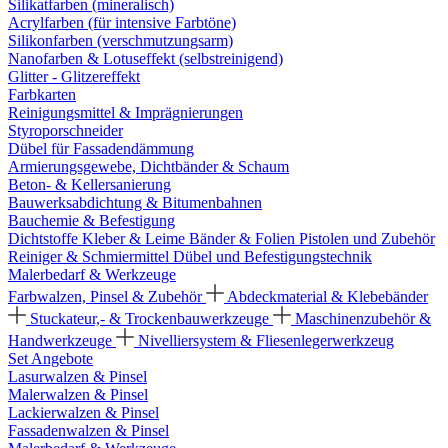
Silikatfarben (mineralisch)
Acrylfarben (für intensive Farbtöne)
Silikonfarben (verschmutzungsarm)
Nanofarben & Lotuseffekt (selbstreinigend)
Glitter - Glitzereffekt
Farbkarten
Reinigungsmittel & Imprägnierungen
Styroporschneider
Dübel für Fassadendämmung
Armierungsgewebe, Dichtbänder & Schaum
Beton- & Kellersanierung
Bauwerksabdichtung & Bitumenbahnen
Bauchemie & Befestigung
Dichtstoffe
Kleber & Leime
Bänder & Folien
Pistolen und Zubehör
Reiniger & Schmiermittel
Dübel und Befestigungstechnik
Malerbedarf & Werkzeuge
Farbwalzen, Pinsel & Zubehör
Abdeckmaterial & Klebebänder
Stuckateur,- & Trockenbauwerkzeuge
Maschinenzubehör &
Handwerkzeuge
Nivelliersystem & Fliesenlegerwerkzeug
Set Angebote
Lasurwalzen & Pinsel
Malerwalzen & Pinsel
Lackierwalzen & Pinsel
Fassadenwalzen & Pinsel