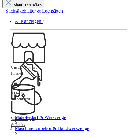
Menü schließen
Stichsägeblätter & Lochsägen
Alle anzeigen
Unsere Werkmit
Filialen
Aktuelle
Farbentrends
Malerbedarf & Werkzeuge
Werkmit Tipps
& Tricks
Maschinenzubehör & Handwerkzeuge