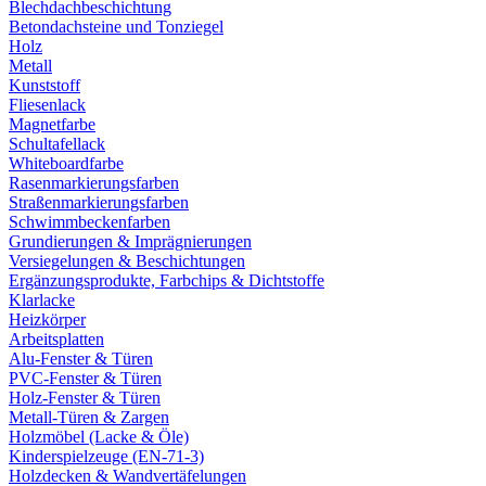
Blechdachbeschichtung
Betondachsteine und Tonziegel
Holz
Metall
Kunststoff
Fliesenlack
Magnetfarbe
Schultafellack
Whiteboardfarbe
Rasenmarkierungsfarben
Straßenmarkierungsfarben
Schwimmbeckenfarben
Grundierungen & Imprägnierungen
Versiegelungen & Beschichtungen
Ergänzungsprodukte, Farbchips & Dichtstoffe
Klarlacke
Heizkörper
Arbeitsplatten
Alu-Fenster & Türen
PVC-Fenster & Türen
Holz-Fenster & Türen
Metall-Türen & Zargen
Holzmöbel (Lacke & Öle)
Kinderspielzeuge (EN-71-3)
Holzdecken & Wandvertäfelungen