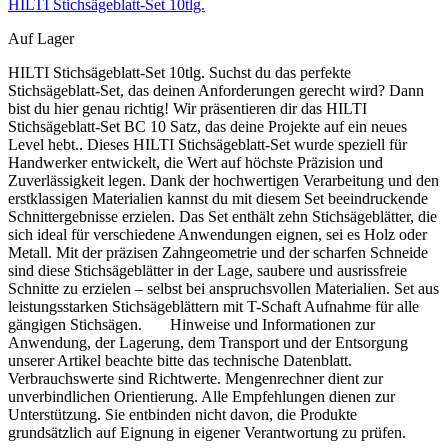
HILTI Stichsägeblatt-Set 10tlg.
Auf Lager
HILTI Stichsägeblatt-Set 10tlg. Suchst du das perfekte
Stichsägeblatt-Set, das deinen Anforderungen gerecht wird? Dann
bist du hier genau richtig! Wir präsentieren dir das HILTI
Stichsägeblatt-Set BC 10 Satz, das deine Projekte auf ein neues
Level hebt.. Dieses HILTI Stichsägeblatt-Set wurde speziell für
Handwerker entwickelt, die Wert auf höchste Präzision und
Zuverlässigkeit legen. Dank der hochwertigen Verarbeitung und den
erstklassigen Materialien kannst du mit diesem Set beeindruckende
Schnittergebnisse erzielen. Das Set enthält zehn Stichsägeblätter, die
sich ideal für verschiedene Anwendungen eignen, sei es Holz oder
Metall. Mit der präzisen Zahngeometrie und der scharfen Schneide
sind diese Stichsägeblätter in der Lage, saubere und ausrissfreie
Schnitte zu erzielen – selbst bei anspruchsvollen Materialien. Set aus
leistungsstarken Stichsägeblättern mit T-Schaft Aufnahme für alle
gängigen Stichsägen. Hinweise und Informationen zur
Anwendung, der Lagerung, dem Transport und der Entsorgung
unserer Artikel beachte bitte das technische Datenblatt.
Verbrauchswerte sind Richtwerte. Mengenrechner dient zur
unverbindlichen Orientierung. Alle Empfehlungen dienen zur
Unterstützung. Sie entbinden nicht davon, die Produkte
grundsätzlich auf Eignung in eigener Verantwortung zu prüfen.