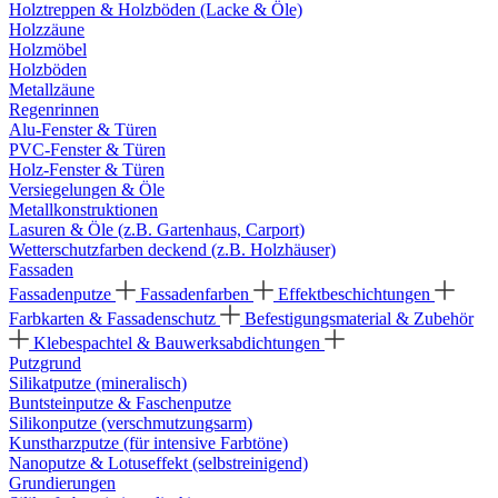
Holztreppen & Holzböden (Lacke & Öle)
Holzzäune
Holzmöbel
Holzböden
Metallzäune
Regenrinnen
Alu-Fenster & Türen
PVC-Fenster & Türen
Holz-Fenster & Türen
Versiegelungen & Öle
Metallkonstruktionen
Lasuren & Öle (z.B. Gartenhaus, Carport)
Wetterschutzfarben deckend (z.B. Holzhäuser)
Fassaden
Fassadenputze
Fassadenfarben
Effektbeschichtungen
Farbkarten & Fassadenschutz
Befestigungsmaterial & Zubehör
Klebespachtel & Bauwerksabdichtungen
Putzgrund
Silikatputze (mineralisch)
Buntsteinputze & Faschenputze
Silikonputze (verschmutzungsarm)
Kunstharzputze (für intensive Farbtöne)
Nanoputze & Lotuseffekt (selbstreinigend)
Grundierungen