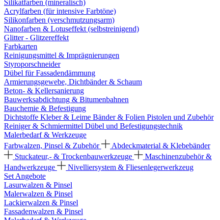
Silikatfarben (mineralisch)
Acrylfarben (für intensive Farbtöne)
Silikonfarben (verschmutzungsarm)
Nanofarben & Lotuseffekt (selbstreinigend)
Glitter - Glitzereffekt
Farbkarten
Reinigungsmittel & Imprägnierungen
Styroporschneider
Dübel für Fassadendämmung
Armierungsgewebe, Dichtbänder & Schaum
Beton- & Kellersanierung
Bauwerksabdichtung & Bitumenbahnen
Bauchemie & Befestigung
Dichtstoffe
Kleber & Leime
Bänder & Folien
Pistolen und Zubehör
Reiniger & Schmiermittel
Dübel und Befestigungstechnik
Malerbedarf & Werkzeuge
Farbwalzen, Pinsel & Zubehör
Abdeckmaterial & Klebebänder
Stuckateur,- & Trockenbauwerkzeuge
Maschinenzubehör &
Handwerkzeuge
Nivelliersystem & Fliesenlegerwerkzeug
Set Angebote
Lasurwalzen & Pinsel
Malerwalzen & Pinsel
Lackierwalzen & Pinsel
Fassadenwalzen & Pinsel