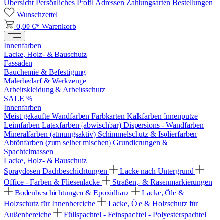
Übersicht
Persönliches Profil
Adressen
Zahlungsarten
Bestellungen
Wunschzettel
0,00 €*
Warenkorb
Innenfarben
Lacke, Holz- & Bauschutz
Fassaden
Bauchemie & Befestigung
Malerbedarf & Werkzeuge
Arbeitskleidung & Arbeitsschutz
SALE %
Innenfarben
Meist gekaufte Wandfarben
Farbkarten
Kalkfarben
Innenputze
Leimfarben
Latexfarben (abwischbar)
Dispersions - Wandfarben
Mineralfarben (atmungsaktiv)
Schimmelschutz & Isolierfarben
Abtönfarben (zum selber mischen)
Grundierungen &
Spachtelmassen
Lacke, Holz- & Bauschutz
Spraydosen
Dachbeschichtungen
Lacke nach Untergrund
Office - Farben & Fliesenlacke
Straßen,- & Rasenmarkierungen
Bodenbeschichtungen & Epoxidharz
Lacke, Öle &
Holzschutz für Innenbereiche
Lacke, Öle & Holzschutz für
Außenbereiche
Füllspachtel - Feinspachtel - Polyesterspachtel