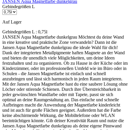
JANSEN Aqua Magnetfarbe dunkelgrau
Gebindegrößen L
Auf Lager
Gebindegrößen L :
0,75l
JANSEN Aqua Magnetfarbe dunkelgrau Möchtest du deine Wand
in eine kreative und praktische Zone verwandeln? Dann ist die
Jansen Aqua Magnetfarbe dunkelgrau die ideale Wahl für dich!
Dank der integrierten Metallpigmente haften Magnete an der Wand
und bieten dir unendlich viele Möglichkeiten, um deine Ideen
festzuhalten und zu organisieren. Ob zu Hause in der Küche oder im
Kinderzimmer, oder im professionellen Umfeld wie im Büro oder in
Schulen - die Jansen Magnetfarbe ist einfach und schnell
anzubringen und lässt sich harmonisch in jeden Raum integrieren.
Mit der Jansen Aqua Magnetfarbe hast du eine saubere Lösung ohne
Löcher oder störende Schienen. Durch ihre Überstreichbarkeit in
jeder gewünschten Wandfarbe oder mit Tapete, passt sie sich
optimal an deine Raumgestaltung an. Das einfache und schnelle
Aufbringen macht die Anwendung der Magnetfarbe kinderleicht
und ist auch für große Flächen geeignet. Außerdem hat die Farbe
keine abschirmende Wirkung, die Mobiltelefone oder WLAN
beeinträchtigen könnte. Gib deiner Kreativität Raum und nutze die
Jansen Aqua Magnetfarbe dunkelgrau als deine eigene Pinnwand