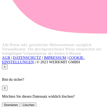
Alle Preise inkl. gesetzlicher Mehrwertsteuer zuzüglich
Versandkosten. Die durchgestrichenen Preise entsprechen der
letztgültigen Verkaufspreise der letzten 6 Monate.
AGB
|
DATENSCHUTZ
|
IMPRESSUM
|
COOKIE-
EINSTELLUNGEN
|
© 2023 WERKMIT GMBH
×
Bist du sicher?
×
Möchten Sie diesen Datensatz wirklich löschen?
Stornieren
Löschen