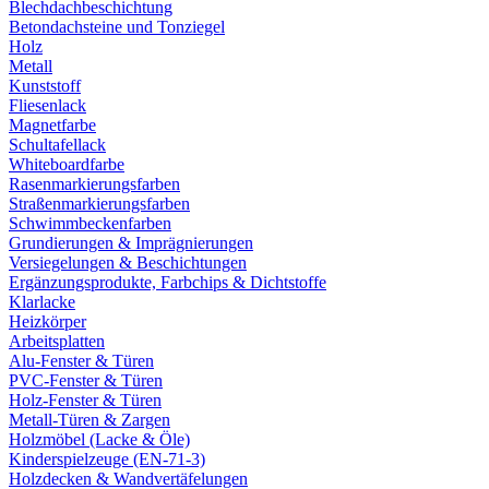
Blechdachbeschichtung
Betondachsteine und Tonziegel
Holz
Metall
Kunststoff
Fliesenlack
Magnetfarbe
Schultafellack
Whiteboardfarbe
Rasenmarkierungsfarben
Straßenmarkierungsfarben
Schwimmbeckenfarben
Grundierungen & Imprägnierungen
Versiegelungen & Beschichtungen
Ergänzungsprodukte, Farbchips & Dichtstoffe
Klarlacke
Heizkörper
Arbeitsplatten
Alu-Fenster & Türen
PVC-Fenster & Türen
Holz-Fenster & Türen
Metall-Türen & Zargen
Holzmöbel (Lacke & Öle)
Kinderspielzeuge (EN-71-3)
Holzdecken & Wandvertäfelungen