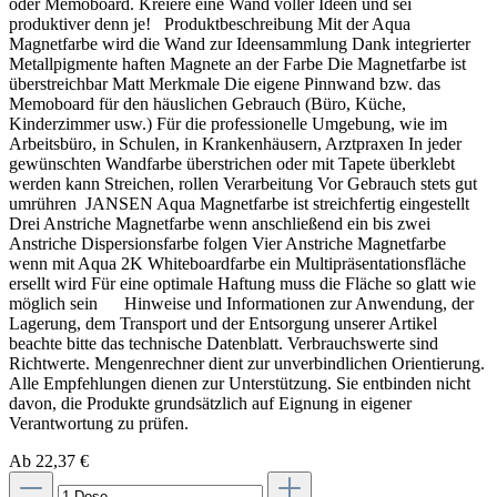
oder Memoboard. Kreiere eine Wand voller Ideen und sei
produktiver denn je! Produktbeschreibung Mit der Aqua
Magnetfarbe wird die Wand zur Ideensammlung Dank integrierter
Metallpigmente haften Magnete an der Farbe Die Magnetfarbe ist
überstreichbar Matt Merkmale Die eigene Pinnwand bzw. das
Memoboard für den häuslichen Gebrauch (Büro, Küche,
Kinderzimmer usw.) Für die professionelle Umgebung, wie im
Arbeitsbüro, in Schulen, in Krankenhäusern, Arztpraxen In jeder
gewünschten Wandfarbe überstrichen oder mit Tapete überklebt
werden kann Streichen, rollen Verarbeitung Vor Gebrauch stets gut
umrühren JANSEN Aqua Magnetfarbe ist streichfertig eingestellt
Drei Anstriche Magnetfarbe wenn anschließend ein bis zwei
Anstriche Dispersionsfarbe folgen Vier Anstriche Magnetfarbe
wenn mit Aqua 2K Whiteboardfarbe ein Multipräsentationsfläche
ersellt wird Für eine optimale Haftung muss die Fläche so glatt wie
möglich sein Hinweise und Informationen zur Anwendung, der
Lagerung, dem Transport und der Entsorgung unserer Artikel
beachte bitte das technische Datenblatt. Verbrauchswerte sind
Richtwerte. Mengenrechner dient zur unverbindlichen Orientierung.
Alle Empfehlungen dienen zur Unterstützung. Sie entbinden nicht
davon, die Produkte grundsätzlich auf Eignung in eigener
Verantwortung zu prüfen.
Ab 22,37 €