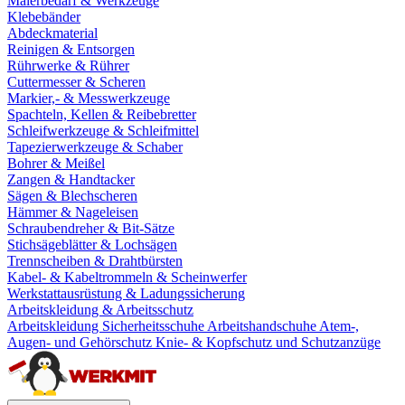
Malerbedarf & Werkzeuge
Klebebänder
Abdeckmaterial
Reinigen & Entsorgen
Rührwerke & Rührer
Cuttermesser & Scheren
Markier,- & Messwerkzeuge
Spachteln, Kellen & Reibebretter
Schleifwerkzeuge & Schleifmittel
Tapezierwerkzeuge & Schaber
Bohrer & Meißel
Zangen & Handtacker
Sägen & Blechscheren
Hämmer & Nageleisen
Schraubendreher & Bit-Sätze
Stichsägeblätter & Lochsägen
Trennscheiben & Drahtbürsten
Kabel- & Kabeltrommeln & Scheinwerfer
Werkstattausrüstung & Ladungssicherung
Arbeitskleidung & Arbeitsschutz
Arbeitskleidung
Sicherheitsschuhe
Arbeitshandschuhe
Atem-,
Augen- und Gehörschutz
Knie- & Kopfschutz und Schutzanzüge