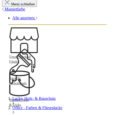
Menü schließen
Magnetfarbe
Alle anzeigen
Unsere Werkmit
Filialen
Aktuelle
Farbentrends
Lacke, Holz- & Bauschutz
Werkmit Tipps
& Tricks
Office - Farben & Fliesenlacke