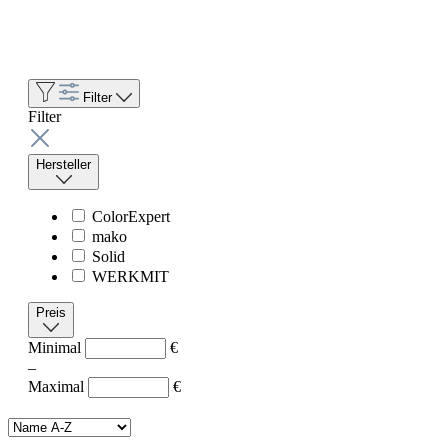
Filter
Filter
Hersteller
ColorExpert
mako
Solid
WERKMIT
Preis
Minimal
€
–
Maximal
€