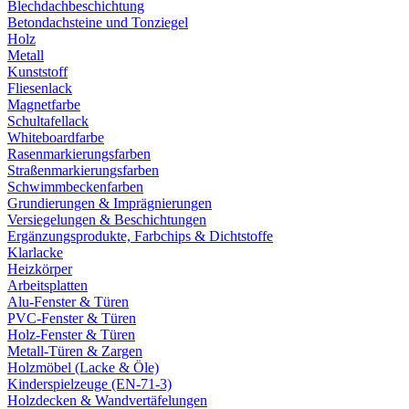
Blechdachbeschichtung
Betondachsteine und Tonziegel
Holz
Metall
Kunststoff
Fliesenlack
Magnetfarbe
Schultafellack
Whiteboardfarbe
Rasenmarkierungsfarben
Straßenmarkierungsfarben
Schwimmbeckenfarben
Grundierungen & Imprägnierungen
Versiegelungen & Beschichtungen
Ergänzungsprodukte, Farbchips & Dichtstoffe
Klarlacke
Heizkörper
Arbeitsplatten
Alu-Fenster & Türen
PVC-Fenster & Türen
Holz-Fenster & Türen
Metall-Türen & Zargen
Holzmöbel (Lacke & Öle)
Kinderspielzeuge (EN-71-3)
Holzdecken & Wandvertäfelungen