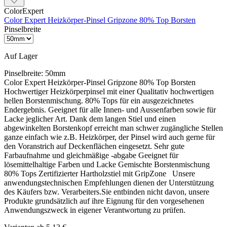
ColorExpert
Color Expert Heizkörper-Pinsel Gripzone 80% Top Borsten
Pinselbreite
Auf Lager
Pinselbreite:
50mm
Color Expert Heizkörper-Pinsel Gripzone 80% Top Borsten
Hochwertiger Heizkörperpinsel mit einer Qualitativ hochwertigen
hellen Borstenmischung. 80% Tops für ein ausgezeichnetes
Endergebnis. Geeignet für alle Innen- und Aussenfarben sowie für
Lacke jeglicher Art. Dank dem langen Stiel und einen
abgewinkelten Borstenkopf erreicht man schwer zugängliche Stellen
ganze einfach wie z.B. Heizkörper, der Pinsel wird auch gerne für
den Voranstrich auf Deckenflächen eingesetzt. Sehr gute
Farbaufnahme und gleichmäßige -abgabe Geeignet für
lösemittelhaltige Farben und Lacke Gemischte Borstenmischung
80% Tops Zertifizierter Hartholzstiel mit GripZone Unsere
anwendungstechnischen Empfehlungen dienen der Unterstützung
des Käufers bzw. Verarbeiters.Sie entbinden nicht davon, unsere
Produkte grundsätzlich auf ihre Eignung für den vorgesehenen
Anwendungszweck in eigener Verantwortung zu prüfen.