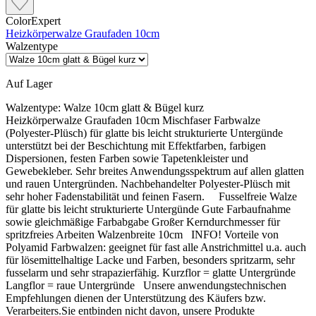
ColorExpert
Heizkörperwalze Graufaden 10cm
Walzentype
Auf Lager
Walzentype:
Walze 10cm glatt & Bügel kurz
Heizkörperwalze Graufaden 10cm Mischfaser Farbwalze
(Polyester-Plüsch) für glatte bis leicht strukturierte Untergünde
unterstützt bei der Beschichtung mit Effektfarben, farbigen
Dispersionen, festen Farben sowie Tapetenkleister und
Gewebekleber. Sehr breites Anwendungsspektrum auf allen glatten
und rauen Untergründen. Nachbehandelter Polyester-Plüsch mit
sehr hoher Fadenstabilität und feinen Fasern. Fusselfreie Walze
für glatte bis leicht strukturierte Untergünde Gute Farbaufnahme
sowie gleichmäßige Farbabgabe Großer Kerndurchmesser für
spritzfreies Arbeiten Walzenbreite 10cm INFO! Vorteile von
Polyamid Farbwalzen: geeignet für fast alle Anstrichmittel u.a. auch
für lösemittelhaltige Lacke und Farben, besonders spritzarm, sehr
fusselarm und sehr strapazierfähig. Kurzflor = glatte Untergründe
Langflor = raue Untergründe Unsere anwendungstechnischen
Empfehlungen dienen der Unterstützung des Käufers bzw.
Verarbeiters.Sie entbinden nicht davon, unsere Produkte