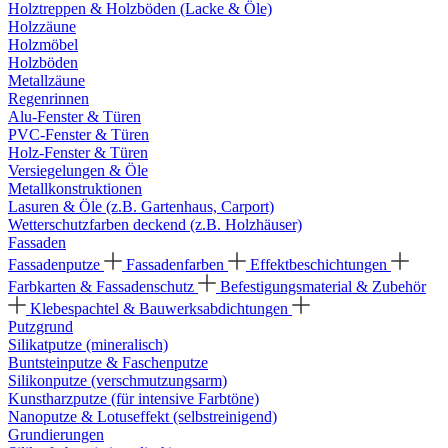
Holztreppen & Holzböden (Lacke & Öle)
Holzzäune
Holzmöbel
Holzböden
Metallzäune
Regenrinnen
Alu-Fenster & Türen
PVC-Fenster & Türen
Holz-Fenster & Türen
Versiegelungen & Öle
Metallkonstruktionen
Lasuren & Öle (z.B. Gartenhaus, Carport)
Wetterschutzfarben deckend (z.B. Holzhäuser)
Fassaden
Fassadenputze
Fassadenfarben
Effektbeschichtungen
Farbkarten & Fassadenschutz
Befestigungsmaterial & Zubehör
Klebespachtel & Bauwerksabdichtungen
Putzgrund
Silikatputze (mineralisch)
Buntsteinputze & Faschenputze
Silikonputze (verschmutzungsarm)
Kunstharzputze (für intensive Farbtöne)
Nanoputze & Lotuseffekt (selbstreinigend)
Grundierungen