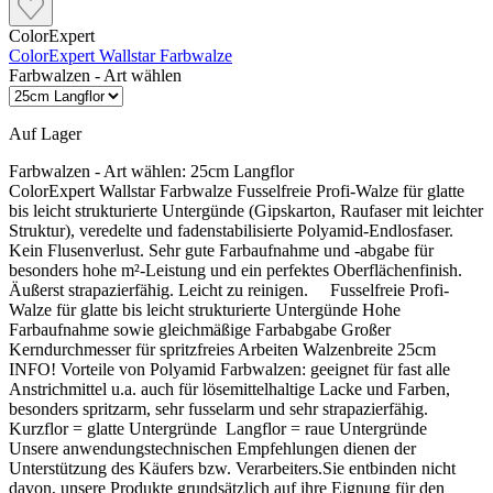
ColorExpert
ColorExpert Wallstar Farbwalze
Farbwalzen - Art wählen
Auf Lager
Farbwalzen - Art wählen:
25cm Langflor
ColorExpert Wallstar Farbwalze Fusselfreie Profi-Walze für glatte
bis leicht strukturierte Untergünde (Gipskarton, Raufaser mit leichter
Struktur), veredelte und fadenstabilisierte Polyamid-Endlosfaser.
Kein Flusenverlust. Sehr gute Farbaufnahme und -abgabe für
besonders hohe m²-Leistung und ein perfektes Oberflächenfinish.
Äußerst strapazierfähig. Leicht zu reinigen. Fusselfreie Profi-
Walze für glatte bis leicht strukturierte Untergünde Hohe
Farbaufnahme sowie gleichmäßige Farbabgabe Großer
Kerndurchmesser für spritzfreies Arbeiten Walzenbreite 25cm
INFO! Vorteile von Polyamid Farbwalzen: geeignet für fast alle
Anstrichmittel u.a. auch für lösemittelhaltige Lacke und Farben,
besonders spritzarm, sehr fusselarm und sehr strapazierfähig.
Kurzflor = glatte Untergründe Langflor = raue Untergründe
Unsere anwendungstechnischen Empfehlungen dienen der
Unterstützung des Käufers bzw. Verarbeiters.Sie entbinden nicht
davon, unsere Produkte grundsätzlich auf ihre Eignung für den