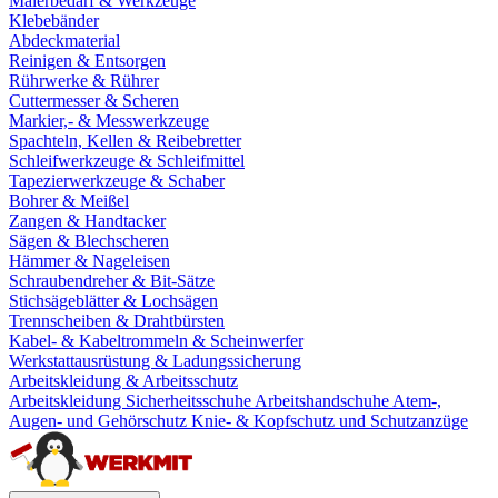
Malerbedarf & Werkzeuge
Klebebänder
Abdeckmaterial
Reinigen & Entsorgen
Rührwerke & Rührer
Cuttermesser & Scheren
Markier,- & Messwerkzeuge
Spachteln, Kellen & Reibebretter
Schleifwerkzeuge & Schleifmittel
Tapezierwerkzeuge & Schaber
Bohrer & Meißel
Zangen & Handtacker
Sägen & Blechscheren
Hämmer & Nageleisen
Schraubendreher & Bit-Sätze
Stichsägeblätter & Lochsägen
Trennscheiben & Drahtbürsten
Kabel- & Kabeltrommeln & Scheinwerfer
Werkstattausrüstung & Ladungssicherung
Arbeitskleidung & Arbeitsschutz
Arbeitskleidung
Sicherheitsschuhe
Arbeitshandschuhe
Atem-,
Augen- und Gehörschutz
Knie- & Kopfschutz und Schutzanzüge