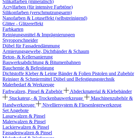
Silikatfarben (mineralisch)
Acrylfarben (für intensive Farbtöne)
Silikonfarben (verschmutzungsarm)
Nanofarben & Lotuseffekt (selbstreinigend)
Glitter - Glitzereffekt
Farbkarten
Reinigungsmittel & Imprägnierungen
Styroporschneider
Dübel für Fassadendämmung
Armierungsgewebe, Dichtbänder & Schaum
Beton- & Kellersanierung
Bauwerksabdichtung & Bitumenbahnen
Bauchemie & Befestigung
Dichtstoffe
Kleber & Leime
Bänder & Folien
Pistolen und Zubehör
Reiniger & Schmiermittel
Dübel und Befestigungstechnik
Malerbedarf & Werkzeuge
Farbwalzen, Pinsel & Zubehör
Abdeckmaterial & Klebebänder
Stuckateur,- & Trockenbauwerkzeuge
Maschinenzubehör &
Handwerkzeuge
Nivelliersystem & Fliesenlegerwerkzeug
Set Angebote
Lasurwalzen & Pinsel
Malerwalzen & Pinsel
Lackierwalzen & Pinsel
Fassadenwalzen & Pinsel