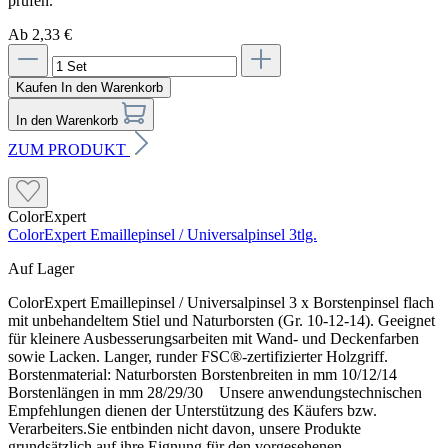
prüfen.
Ab 2,33 €
Kaufen
In den Warenkorb
In den Warenkorb
ZUM PRODUKT
ColorExpert
ColorExpert Emaillepinsel / Universalpinsel 3tlg.
Auf Lager
ColorExpert Emaillepinsel / Universalpinsel 3 x Borstenpinsel flach
mit unbehandeltem Stiel und Naturborsten (Gr. 10-12-14). Geeignet
für kleinere Ausbesserungsarbeiten mit Wand- und Deckenfarben
sowie Lacken. Langer, runder FSC®-zertifizierter Holzgriff.
Borstenmaterial: Naturborsten Borstenbreiten in mm 10/12/14
Borstenlängen in mm 28/29/30 Unsere anwendungstechnischen
Empfehlungen dienen der Unterstützung des Käufers bzw.
Verarbeiters.Sie entbinden nicht davon, unsere Produkte
grundsätzlich auf ihre Eignung für den vorgesehenen