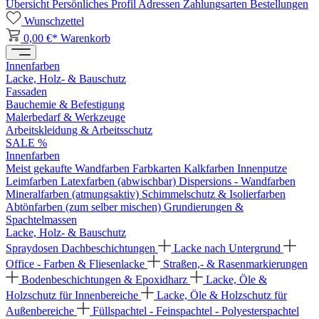
Übersicht
Persönliches Profil
Adressen
Zahlungsarten
Bestellungen
Wunschzettel
0,00 €*
Warenkorb
Innenfarben
Lacke, Holz- & Bauschutz
Fassaden
Bauchemie & Befestigung
Malerbedarf & Werkzeuge
Arbeitskleidung & Arbeitsschutz
SALE %
Innenfarben
Meist gekaufte Wandfarben
Farbkarten
Kalkfarben
Innenputze
Leimfarben
Latexfarben (abwischbar)
Dispersions - Wandfarben
Mineralfarben (atmungsaktiv)
Schimmelschutz & Isolierfarben
Abtönfarben (zum selber mischen)
Grundierungen &
Spachtelmassen
Lacke, Holz- & Bauschutz
Spraydosen
Dachbeschichtungen
Lacke nach Untergrund
Office - Farben & Fliesenlacke
Straßen,- & Rasenmarkierungen
Bodenbeschichtungen & Epoxidharz
Lacke, Öle &
Holzschutz für Innenbereiche
Lacke, Öle & Holzschutz für
Außenbereiche
Füllspachtel - Feinspachtel - Polyesterspachtel