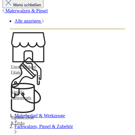
Menü schließen
Malerwalzen & Pinsel
Alle anzeigen
Unsere Werkmit
Filialen
Aktuelle
Farbentrends
Malerbedarf & Werkzeuge
Werkmit Tipps
& Tricks
Farbwalzen, Pinsel & Zubehör