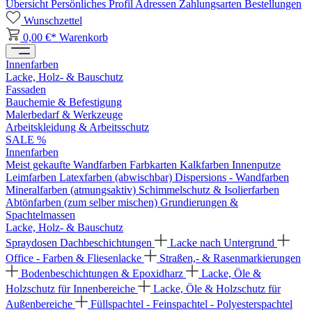
Übersicht
Persönliches Profil
Adressen
Zahlungsarten
Bestellungen
Wunschzettel
0,00 €*
Warenkorb
Innenfarben
Lacke, Holz- & Bauschutz
Fassaden
Bauchemie & Befestigung
Malerbedarf & Werkzeuge
Arbeitskleidung & Arbeitsschutz
SALE %
Innenfarben
Meist gekaufte Wandfarben
Farbkarten
Kalkfarben
Innenputze
Leimfarben
Latexfarben (abwischbar)
Dispersions - Wandfarben
Mineralfarben (atmungsaktiv)
Schimmelschutz & Isolierfarben
Abtönfarben (zum selber mischen)
Grundierungen &
Spachtelmassen
Lacke, Holz- & Bauschutz
Spraydosen
Dachbeschichtungen
Lacke nach Untergrund
Office - Farben & Fliesenlacke
Straßen,- & Rasenmarkierungen
Bodenbeschichtungen & Epoxidharz
Lacke, Öle &
Holzschutz für Innenbereiche
Lacke, Öle & Holzschutz für
Außenbereiche
Füllspachtel - Feinspachtel - Polyesterspachtel