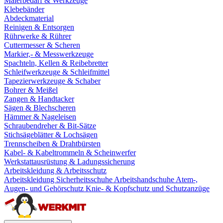
Malerbedarf & Werkzeuge
Klebebänder
Abdeckmaterial
Reinigen & Entsorgen
Rührwerke & Rührer
Cuttermesser & Scheren
Markier,- & Messwerkzeuge
Spachteln, Kellen & Reibebretter
Schleifwerkzeuge & Schleifmittel
Tapezierwerkzeuge & Schaber
Bohrer & Meißel
Zangen & Handtacker
Sägen & Blechscheren
Hämmer & Nageleisen
Schraubendreher & Bit-Sätze
Stichsägeblätter & Lochsägen
Trennscheiben & Drahtbürsten
Kabel- & Kabeltrommeln & Scheinwerfer
Werkstattausrüstung & Ladungssicherung
Arbeitskleidung & Arbeitsschutz
Arbeitskleidung
Sicherheitsschuhe
Arbeitshandschuhe
Atem-,
Augen- und Gehörschutz
Knie- & Kopfschutz und Schutzanzüge