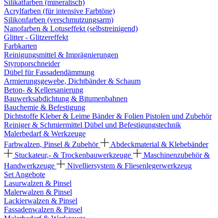
Silikatfarben (mineralisch)
Acrylfarben (für intensive Farbtöne)
Silikonfarben (verschmutzungsarm)
Nanofarben & Lotuseffekt (selbstreinigend)
Glitter - Glitzereffekt
Farbkarten
Reinigungsmittel & Imprägnierungen
Styroporschneider
Dübel für Fassadendämmung
Armierungsgewebe, Dichtbänder & Schaum
Beton- & Kellersanierung
Bauwerksabdichtung & Bitumenbahnen
Bauchemie & Befestigung
Dichtstoffe
Kleber & Leime
Bänder & Folien
Pistolen und Zubehör
Reiniger & Schmiermittel
Dübel und Befestigungstechnik
Malerbedarf & Werkzeuge
Farbwalzen, Pinsel & Zubehör
Abdeckmaterial & Klebebänder
Stuckateur,- & Trockenbauwerkzeuge
Maschinenzubehör &
Handwerkzeuge
Nivelliersystem & Fliesenlegerwerkzeug
Set Angebote
Lasurwalzen & Pinsel
Malerwalzen & Pinsel
Lackierwalzen & Pinsel
Fassadenwalzen & Pinsel