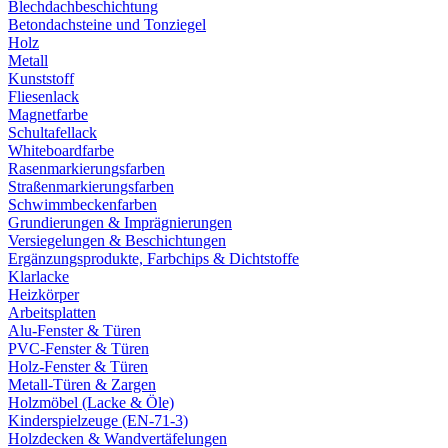
Blechdachbeschichtung
Betondachsteine und Tonziegel
Holz
Metall
Kunststoff
Fliesenlack
Magnetfarbe
Schultafellack
Whiteboardfarbe
Rasenmarkierungsfarben
Straßenmarkierungsfarben
Schwimmbeckenfarben
Grundierungen & Imprägnierungen
Versiegelungen & Beschichtungen
Ergänzungsprodukte, Farbchips & Dichtstoffe
Klarlacke
Heizkörper
Arbeitsplatten
Alu-Fenster & Türen
PVC-Fenster & Türen
Holz-Fenster & Türen
Metall-Türen & Zargen
Holzmöbel (Lacke & Öle)
Kinderspielzeuge (EN-71-3)
Holzdecken & Wandvertäfelungen