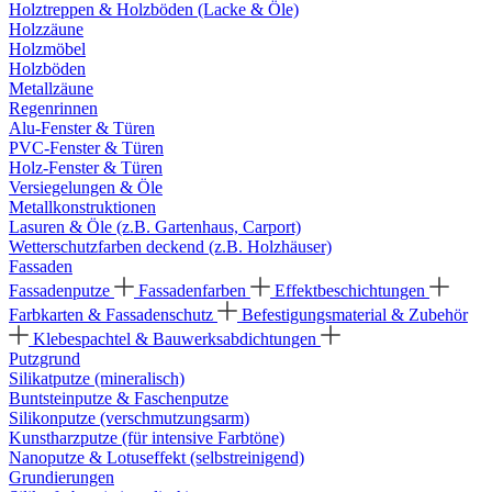
Holztreppen & Holzböden (Lacke & Öle)
Holzzäune
Holzmöbel
Holzböden
Metallzäune
Regenrinnen
Alu-Fenster & Türen
PVC-Fenster & Türen
Holz-Fenster & Türen
Versiegelungen & Öle
Metallkonstruktionen
Lasuren & Öle (z.B. Gartenhaus, Carport)
Wetterschutzfarben deckend (z.B. Holzhäuser)
Fassaden
Fassadenputze
Fassadenfarben
Effektbeschichtungen
Farbkarten & Fassadenschutz
Befestigungsmaterial & Zubehör
Klebespachtel & Bauwerksabdichtungen
Putzgrund
Silikatputze (mineralisch)
Buntsteinputze & Faschenputze
Silikonputze (verschmutzungsarm)
Kunstharzputze (für intensive Farbtöne)
Nanoputze & Lotuseffekt (selbstreinigend)
Grundierungen