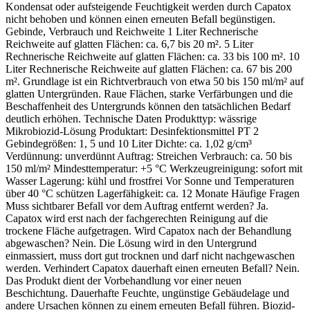
Kondensat oder aufsteigende Feuchtigkeit werden durch Capatox
nicht behoben und können einen erneuten Befall begünstigen.
Gebinde, Verbrauch und Reichweite 1 Liter Rechnerische
Reichweite auf glatten Flächen: ca. 6,7 bis 20 m². 5 Liter
Rechnerische Reichweite auf glatten Flächen: ca. 33 bis 100 m². 10
Liter Rechnerische Reichweite auf glatten Flächen: ca. 67 bis 200
m². Grundlage ist ein Richtverbrauch von etwa 50 bis 150 ml/m² auf
glatten Untergründen. Raue Flächen, starke Verfärbungen und die
Beschaffenheit des Untergrunds können den tatsächlichen Bedarf
deutlich erhöhen. Technische Daten Produkttyp: wässrige
Mikrobiozid-Lösung Produktart: Desinfektionsmittel PT 2
Gebindegrößen: 1, 5 und 10 Liter Dichte: ca. 1,02 g/cm³
Verdünnung: unverdünnt Auftrag: Streichen Verbrauch: ca. 50 bis
150 ml/m² Mindesttemperatur: +5 °C Werkzeugreinigung: sofort mit
Wasser Lagerung: kühl und frostfrei Vor Sonne und Temperaturen
über 40 °C schützen Lagerfähigkeit: ca. 12 Monate Häufige Fragen
Muss sichtbarer Befall vor dem Auftrag entfernt werden? Ja.
Capatox wird erst nach der fachgerechten Reinigung auf die
trockene Fläche aufgetragen. Wird Capatox nach der Behandlung
abgewaschen? Nein. Die Lösung wird in den Untergrund
einmassiert, muss dort gut trocknen und darf nicht nachgewaschen
werden. Verhindert Capatox dauerhaft einen erneuten Befall? Nein.
Das Produkt dient der Vorbehandlung vor einer neuen
Beschichtung. Dauerhafte Feuchte, ungünstige Gebäudelage und
andere Ursachen können zu einem erneuten Befall führen. Biozid-