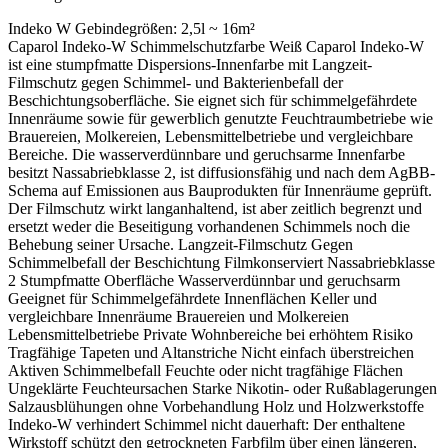
Indeko W Gebindegrößen:
2,5l ~ 16m²
Caparol Indeko-W Schimmelschutzfarbe Weiß Caparol Indeko-W ist eine stumpfmatte Dispersions-Innenfarbe mit Langzeit-Filmschutz gegen Schimmel- und Bakterienbefall der Beschichtungsoberfläche. Sie eignet sich für schimmelgefährdete Innenräume sowie für gewerblich genutzte Feuchtraumbetriebe wie Brauereien, Molkereien, Lebensmittelbetriebe und vergleichbare Bereiche. Die wasserverdünnbare und geruchsarme Innenfarbe besitzt Nassabriebklasse 2, ist diffusionsfähig und nach dem AgBB-Schema auf Emissionen aus Bauprodukten für Innenräume geprüft. Der Filmschutz wirkt langanhaltend, ist aber zeitlich begrenzt und ersetzt weder die Beseitigung vorhandenen Schimmels noch die Behebung seiner Ursache. Langzeit-Filmschutz Gegen Schimmelbefall der Beschichtung Filmkonserviert Nassabriebklasse 2 Stumpfmatte Oberfläche Wasserverdünnbar und geruchsarm Geeignet für Schimmelgefährdete Innenflächen Keller und vergleichbare Innenräume Brauereien und Molkereien Lebensmittelbetriebe Private Wohnbereiche bei erhöhtem Risiko Tragfähige Tapeten und Altanstriche Nicht einfach überstreichen Aktiven Schimmelbefall Feuchte oder nicht tragfähige Flächen Ungeklärte Feuchteursachen Starke Nikotin- oder Rußablagerungen Salzausblühungen ohne Vorbehandlung Holz und Holzwerkstoffe Indeko-W verhindert Schimmel nicht dauerhaft: Der enthaltene Wirkstoff schützt den getrockneten Farbfilm über einen längeren, aber begrenzten Zeitraum. Feuchtigkeit, Temperatur, Lüftungsverhalten und vorhandener Infektionsdruck beeinflussen die Schutzdauer. Bauliche Feuchteschäden, Wärmebrücken oder falsches Lüften müssen unabhängig vom Anstrich behoben werden. Was macht Caparol Indeko-W besonders? Filmschutz mit Wirkstoffdepot Spezielle Wirkstoffe erschweren den erneuten Schimmel- und Bakterienbefall direkt auf der Beschichtungsoberfläche. Indeko-W ist eine behandelte Ware und keine Sanierung für die Ursache des Befalls. Scheuerbeständige Oberfläche Nassabriebklasse 2 ermöglicht nach vollständiger Durchtrocknung eine vorsichtige feuchte Reinigung mit einem weichen Tuch oder Schwamm. Für Innenräume geprüft Die Beschichtung wurde nach den Kriterien des Ausschusses zur gesundheitlichen Bewertung von Bauprodukten auf Emissionen aus beschichteten Innenflächen geprüft. Passt Indeko-W zu deinem Projekt? Das Produkt passt, wenn … ein erhöhtes Schimmelrisiko im Innenraum besteht der vorhandene Befall bereits fachgerecht entfernt wurde eine scheuerbeständige stumpfmatte Farbe benötigt wird der Untergrund fest, sauber und trocken ist mit Pinsel oder Rolle gearbeitet wird Besser ein anderes Produkt wählen, wenn … kein erhöhtes Schimmelrisiko vorhanden ist eine konservierungsmittelfreie Innenfarbe gewünscht wird eine Außenfläche beschichtet werden soll eine stark beanspruchte Nasszelle vorliegt die Wand dauerhaft feucht bleibt Schimmelbefall fachgerecht vorbereiten 1. Ursache feststellen Vor dem Anstrich muss geklärt werden, warum Schimmel entstanden ist. Typische Ursachen sind erhöhte Feuchtigkeit, Wärmebrücken, Kondenswasser, Wasserschäden oder unzureichende Lüftung. 2. Befall nass entfernen Vorhandenen Schimmelbelag fachgerecht durch Nassreinigung entfernen. Dabei die gesetzlichen und behördlichen Vorgaben zum Umgang mit biologischen Arbeitsstoffen beachten. 3. Mit Capatox behandeln Die gereinigte Fläche anschließend mit Caparol Capatox unverdünnt behandeln und vollständig trocknen lassen. Erst danach darf der weitere Anstrichaufbau ausgeführt werden. Kalk-, Zement- und Gipsputze Kalk- und Zementputze Feste, normal saugende Putze der Klassen CS II bis CS IV können ohne zusätzliche Grundierung beschichtet werden. Grob poröse, sandende oder saugende Putze mit Security Primer Roll-On oder Primalon Tiefgrund LF grundieren. Gipsputze Gipsputze mit Security Primer Roll-On oder Primalon Tiefgrund LF grundieren. Eine vorhandene Sinterhaut zuvor abschleifen und den Schleifstaub vollständig entfernen. Akustikflächen Die Sanierung von Akustikputzen oder Akustikelementdecken erfordert einen besonderen Aufbau. Vor der Beschichtung eine objektbezogene technische Beratung einholen. Gipskarton, Gipsbauplatten und Beton Gipskartonplatten Spachtelgrate abschleifen und die gesamte Fläche mit Security Primer Roll-On oder Primalon Tiefgrund LF grundieren. Gipsbauplatten Saugende Gipsbauplatten ebenfalls mit Security Primer Roll-On oder Primalon Tiefgrund LF vorbereiten. Beton und Porenbeton Auf Beton Trennmittel sowie mehlende und sandende Bestandteile vollständig entfernen. Porenbeton mit Primalon PM 200 grundieren, das im Verhältnis 1 : 5 mit Wasser gemischt wird. Tapeten und vorhandene Beschichtungen Matte Altbeschichtungen Fest haftende, matte und schwach saugende Altbeschichtungen können nach gründlicher Reinigung direkt überarbeitet werden. Glänzende Beschichtungen Glänzende Oberflächen und Lackanstriche anrauen und mit Primalon Universal Haftgrund grundieren. Raufaser und Papiertapeten Fest haftende, ungestrichene Raufaser-, Relief- und Prägetapeten aus Papier können ohne zusätzliche Vorbehandlung beschichtet werden. Lose Tapeten und Kleisterreste vollständig entfernen. Leimfarben, Flecken und Salzausblühungen Leimfarben Alte Leimfarben restlos abwaschen. Nach vollständiger Trocknung mit Security Primer Roll-On oder Primalon Tiefgrund LF grundieren. Nikotin, Ruß und Fett Verunreinigungen mit Wasser und einem fettlösenden Reiniger gründlich abwaschen und trocknen lassen. Vor der gesamten Fläche eine aussagekräftige Probebeschichtung anlegen. Bei starken Ablagerungen kann die Isolierwirkung von Indeko-W nicht ausreichen. Salzausblühungen Salze trocken abbürsten und mit Primalon Tiefgrund TB grundieren. Eine dauerhafte Haftung oder Unterbindung erneut auftretender Salze kann nicht garantiert werden. Acryl- und andere Dichtmassen: Auf Dichtstoffen können Risse, Verfärbungen oder Haftungsprobleme entstehen. Vor der Beschichtung der gesamten Fläche deshalb immer einen Probeanstrich auf dem tatsächlich verwendeten Dichtstoff ausführen. Der richtige Beschichtungsaufbau 1. Untergrund vorbereiten Die Fläche muss fest, tragfähig, trocken und frei von Verschmutzungen sowie trennenden Substanzen sein. Vorhandenen Schimmel fachgerecht entfernen und mit Capatox behandeln. 2. Grund- oder Zwischenanstrich Caparol Indeko-W mit maximal 10 % sauberem Wasser verdünnen und satt sowie gleichmäßig auftragen. 3. Schlussanstrich Nach ausreichender Trocknung den Schlussanstrich mit maximal 5 % Wasser verdünnt ausführen. Die Farbe nass in nass und ohne längere Unterbrechung verarbeiten. Die Mindestauftragsmenge darf nicht unterschritten werden: Die Schichtdicke beeinflusst die Wirkung des Langzeit-Filmschutzes maßgeblich. Indeko-W deshalb nicht besonders dünn ausrollen, sondern je Arbeitsgang mindestens 150 ml/m² satt und gleichmäßig auftragen. Verbrauch und Reichweite Mindestverbrauch Mindestens 150 ml/m² je