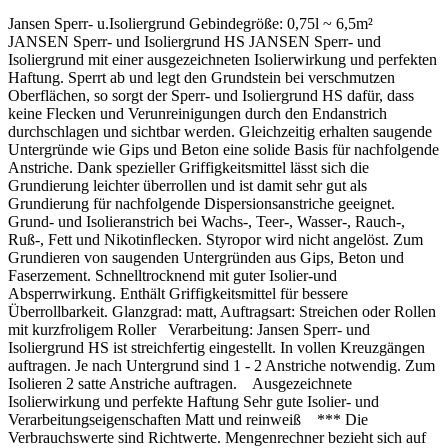
Jansen Sperr- u.Isoliergrund Gebindegröße:
0,75l ~ 6,5m²
JANSEN Sperr- und Isoliergrund HS JANSEN Sperr- und
Isoliergrund mit einer ausgezeichneten Isolierwirkung und perfekten
Haftung. Sperrt ab und legt den Grundstein bei verschmutzen
Oberflächen, so sorgt der Sperr- und Isoliergrund HS dafür, dass
keine Flecken und Verunreinigungen durch den Endanstrich
durchschlagen und sichtbar werden. Gleichzeitig erhalten saugende
Untergründe wie Gips und Beton eine solide Basis für nachfolgende
Anstriche. Dank spezieller Griffigkeitsmittel lässt sich die
Grundierung leichter überrollen und ist damit sehr gut als
Grundierung für nachfolgende Dispersionsanstriche geeignet.
Grund- und Isolieranstrich bei Wachs-, Teer-, Wasser-, Rauch-,
Ruß-, Fett und Nikotinflecken. Styropor wird nicht angelöst. Zum
Grundieren von saugenden Untergründen aus Gips, Beton und
Faserzement. Schnelltrocknend mit guter Isolier-und
Absperrwirkung. Enthält Griffigkeitsmittel für bessere
Überrollbarkeit. Glanzgrad: matt, Auftragsart: Streichen oder Rollen
mit kurzfroligem Roller Verarbeitung: Jansen Sperr- und
Isoliergrund HS ist streichfertig eingestellt. In vollen Kreuzgängen
auftragen. Je nach Untergrund sind 1 - 2 Anstriche notwendig. Zum
Isolieren 2 satte Anstriche auftragen. Ausgezeichnete
Isolierwirkung und perfekte Haftung Sehr gute Isolier- und
Verarbeitungseigenschaften Matt und reinweiß *** Die
Verbrauchswerte sind Richtwerte. Mengenrechner bezieht sich auf