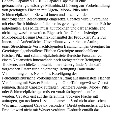
Caparol Capatox 5 L / 10 L Caparol Capatox ist eine
gebrauchsfertige, wässrige Mikrobiozid-Lösung zur Vorbehandlung
von gereinigten Flächen mit Algen-, Moos-, Pilz- oder
Schimmelpilzbefall. Sie wird innen und außen vor der
nachfolgenden Beschichtung eingesetzt. Capatox wird unverdünnt
mit einer Streichbürste auf die bereits gereinigte und trockene Fläche
aufgetragen. Das Mittel muss gut trocknen und darf anschließend
nicht abgewaschen werden. Eigenschaften Gebrauchsfertige
Mikrobiozid-Lösung Desinfektionsmittel der Produktart PT 2 Für
Innen- und Außenflächen Unverdünnt zu verarbeiten Auftrag mit
einer Streichbürste Vor nachfolgenden Beschichtungen Geeignet für
Gereinigte algenbefallene Flächen Gereinigte moosbefallene
Flächen Pilz- und schimmelpilzbelastete Bereiche Fassaden vor
einem Neuanstrich Innenwände nach fachgerechter Reinigung
Trockene, anschließend beschichtbare Untergründe Nicht dafür
vorgesehen Ersatz für die vorherige Reinigung Dauerhafte
Verhinderung eines Neubefalls Beseitigung der
Feuchtigkeitsursache Vorbeugender Auftrag auf unbelastete Flächen
Verdünnung mit Wasser Einleitung in Oberflächengewässer Zuerst
reinigen, danach Capatox auftragen: Sichtbare Algen-, Moos-, Pilz-
oder Schimmelpilzbeläge müssen vorab fachgerecht entfernt
werden. Capatox erst auf die gereinigte, trockene Fläche satt
auftragen, gut trocknen lassen und anschließend nicht abwaschen.
Was macht Caparol Capatox besonders? Direkt gebrauchsfertig Das
Produkt wird nicht mit Wasser verdünnt. Dadurch entfällt das