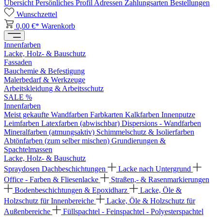
Übersicht
Persönliches Profil
Adressen
Zahlungsarten
Bestellungen
Wunschzettel
0,00 €*
Warenkorb
Innenfarben
Lacke, Holz- & Bauschutz
Fassaden
Bauchemie & Befestigung
Malerbedarf & Werkzeuge
Arbeitskleidung & Arbeitsschutz
SALE %
Innenfarben
Meist gekaufte Wandfarben
Farbkarten
Kalkfarben
Innenputze
Leimfarben
Latexfarben (abwischbar)
Dispersions - Wandfarben
Mineralfarben (atmungsaktiv)
Schimmelschutz & Isolierfarben
Abtönfarben (zum selber mischen)
Grundierungen &
Spachtelmassen
Lacke, Holz- & Bauschutz
Spraydosen
Dachbeschichtungen
Lacke nach Untergrund
Office - Farben & Fliesenlacke
Straßen,- & Rasenmarkierungen
Bodenbeschichtungen & Epoxidharz
Lacke, Öle &
Holzschutz für Innenbereiche
Lacke, Öle & Holzschutz für
Außenbereiche
Füllspachtel - Feinspachtel - Polyesterspachtel