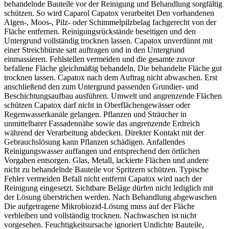
behandelnde Bauteile vor der Reinigung und Behandlung sorgfältig
schützen. So wird Caparol Capatox verarbeitet Den vorhandenen
Algen-, Moos-, Pilz- oder Schimmelpilzbelag fachgerecht von der
Fläche entfernen. Reinigungsrückstände beseitigen und den
Untergrund vollständig trocknen lassen. Capatox unverdünnt mit
einer Streichbürste satt auftragen und in den Untergrund
einmassieren. Fehlstellen vermeiden und die gesamte zuvor
befallene Fläche gleichmäßig behandeln. Die behandelte Fläche gut
trocknen lassen. Capatox nach dem Auftrag nicht abwaschen. Erst
anschließend den zum Untergrund passenden Grundier- und
Beschichtungsaufbau ausführen. Umwelt und angrenzende Flächen
schützen Capatox darf nicht in Oberflächengewässer oder
Regenwasserkanäle gelangen. Pflanzen und Sträucher in
unmittelbarer Fassadennähe sowie das angrenzende Erdreich
während der Verarbeitung abdecken. Direkter Kontakt mit der
Gebrauchslösung kann Pflanzen schädigen. Anfallendes
Reinigungswasser auffangen und entsprechend den örtlichen
Vorgaben entsorgen. Glas, Metall, lackierte Flächen und andere
nicht zu behandelnde Bauteile vor Spritzern schützen. Typische
Fehler vermeiden Befall nicht entfernt Capatox wird nach der
Reinigung eingesetzt. Sichtbare Beläge dürfen nicht lediglich mit
der Lösung überstrichen werden. Nach Behandlung abgewaschen
Die aufgetragene Mikrobiozid-Lösung muss auf der Fläche
verbleiben und vollständig trocknen. Nachwaschen ist nicht
vorgesehen. Feuchtigkeitsursache ignoriert Undichte Bauteile,