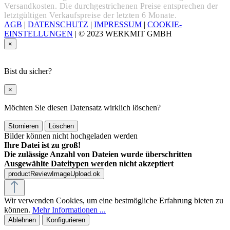
Versandkosten. Die durchgestrichenen Preise entsprechen der
letztgültigen Verkaufspreise der letzten 6 Monate.
AGB
|
DATENSCHUTZ
|
IMPRESSUM
|
COOKIE-
EINSTELLUNGEN
|
© 2023 WERKMIT GMBH
×
Bist du sicher?
×
Möchten Sie diesen Datensatz wirklich löschen?
Stornieren
Löschen
Bilder können nicht hochgeladen werden
Ihre Datei ist zu groß!
Die zulässige Anzahl von Dateien wurde überschritten
Ausgewählte Dateitypen werden nicht akzeptiert
productReviewImageUpload.ok
Wir verwenden Cookies, um eine bestmögliche Erfahrung bieten zu
können.
Mehr Informationen ...
Ablehnen
Konfigurieren