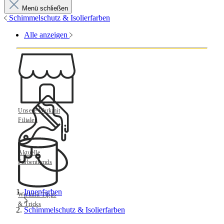
Menü schließen
Schimmelschutz & Isolierfarben
Alle anzeigen
Unsere Werkmit
Filialen
Aktuelle
Farbentrends
Innenfarben
Werkmit Tipps
& Tricks
Schimmelschutz & Isolierfarben