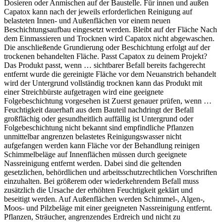
Dosieren oder Anmischen auf der Baustelle. Für innen und außen
Capatox kann nach der jeweils erforderlichen Reinigung auf
belasteten Innen- und Außenflächen vor einem neuen
Beschichtungsaufbau eingesetzt werden. Bleibt auf der Fläche Nach
dem Einmassieren und Trocknen wird Capatox nicht abgewaschen.
Die anschließende Grundierung oder Beschichtung erfolgt auf der
trockenen behandelten Fläche. Passt Capatox zu deinem Projekt?
Das Produkt passt, wenn … sichtbarer Befall bereits fachgerecht
entfernt wurde die gereinigte Fläche vor dem Neuanstrich behandelt
wird der Untergrund vollständig trocknen kann das Produkt mit
einer Streichbürste aufgetragen wird eine geeignete
Folgebeschichtung vorgesehen ist Zuerst genauer prüfen, wenn …
Feuchtigkeit dauerhaft aus dem Bauteil nachdringt der Befall
großflächig oder gesundheitlich auffällig ist Untergrund oder
Folgebeschichtung nicht bekannt sind empfindliche Pflanzen
unmittelbar angrenzen belastetes Reinigungswasser nicht
aufgefangen werden kann Fläche vor der Behandlung reinigen
Schimmelbeläge auf Innenflächen müssen durch geeignete
Nassreinigung entfernt werden. Dabei sind die geltenden
gesetzlichen, behördlichen und arbeitsschutzrechtlichen Vorschriften
einzuhalten. Bei größerem oder wiederkehrendem Befall muss
zusätzlich die Ursache der erhöhten Feuchtigkeit geklärt und
beseitigt werden. Auf Außenflächen werden Schimmel-, Algen-,
Moos- und Pilzbeläge mit einer geeigneten Nassreinigung entfernt.
Pflanzen, Sträucher, angrenzendes Erdreich und nicht zu