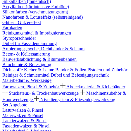
Silikatfarben (mineralisch)
Acrylfarben (für intensive Farbtöne)
Silikonfarben (verschmutzungsarm)
Nanofarben & Lotuseffekt (selbstreinigend)
Glitter - Glitzereffekt
Farbkarten
Reinigungsmittel & Imprägnierungen
Styroporschneider
Dübel für Fassadendämmung
Armierungsgewebe, Dichtbänder & Schaum
Beton- & Kellersanierung
Bauwerksabdichtung & Bitumenbahnen
Bauchemie & Befestigung
Dichtstoffe
Kleber & Leime
Bänder & Folien
Pistolen und Zubehör
Reiniger & Schmiermittel
Dübel und Befestigungstechnik
Malerbedarf & Werkzeuge
Farbwalzen, Pinsel & Zubehör
Abdeckmaterial & Klebebänder
Stuckateur,- & Trockenbauwerkzeuge
Maschinenzubehör &
Handwerkzeuge
Nivelliersystem & Fliesenlegerwerkzeug
Set Angebote
Lasurwalzen & Pinsel
Malerwalzen & Pinsel
Lackierwalzen & Pinsel
Fassadenwalzen & Pinsel