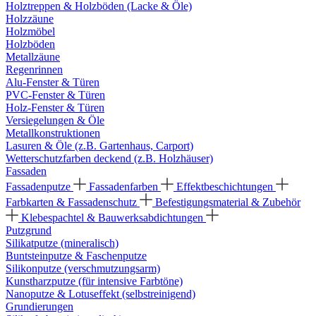
Holztreppen & Holzböden (Lacke & Öle)
Holzzäune
Holzmöbel
Holzböden
Metallzäune
Regenrinnen
Alu-Fenster & Türen
PVC-Fenster & Türen
Holz-Fenster & Türen
Versiegelungen & Öle
Metallkonstruktionen
Lasuren & Öle (z.B. Gartenhaus, Carport)
Wetterschutzfarben deckend (z.B. Holzhäuser)
Fassaden
Fassadenputze
Fassadenfarben
Effektbeschichtungen
Farbkarten & Fassadenschutz
Befestigungsmaterial & Zubehör
Klebespachtel & Bauwerksabdichtungen
Putzgrund
Silikatputze (mineralisch)
Buntsteinputze & Faschenputze
Silikonputze (verschmutzungsarm)
Kunstharzputze (für intensive Farbtöne)
Nanoputze & Lotuseffekt (selbstreinigend)
Grundierungen