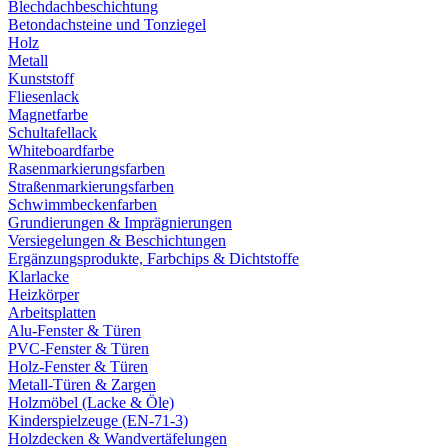
Blechdachbeschichtung
Betondachsteine und Tonziegel
Holz
Metall
Kunststoff
Fliesenlack
Magnetfarbe
Schultafellack
Whiteboardfarbe
Rasenmarkierungsfarben
Straßenmarkierungsfarben
Schwimmbeckenfarben
Grundierungen & Imprägnierungen
Versiegelungen & Beschichtungen
Ergänzungsprodukte, Farbchips & Dichtstoffe
Klarlacke
Heizkörper
Arbeitsplatten
Alu-Fenster & Türen
PVC-Fenster & Türen
Holz-Fenster & Türen
Metall-Türen & Zargen
Holzmöbel (Lacke & Öle)
Kinderspielzeuge (EN-71-3)
Holzdecken & Wandvertäfelungen