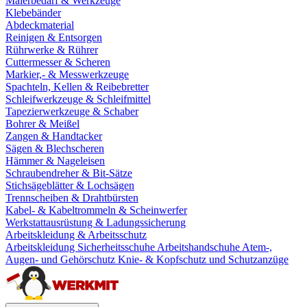
Malerbedarf & Werkzeuge
Klebebänder
Abdeckmaterial
Reinigen & Entsorgen
Rührwerke & Rührer
Cuttermesser & Scheren
Markier,- & Messwerkzeuge
Spachteln, Kellen & Reibebretter
Schleifwerkzeuge & Schleifmittel
Tapezierwerkzeuge & Schaber
Bohrer & Meißel
Zangen & Handtacker
Sägen & Blechscheren
Hämmer & Nageleisen
Schraubendreher & Bit-Sätze
Stichsägeblätter & Lochsägen
Trennscheiben & Drahtbürsten
Kabel- & Kabeltrommeln & Scheinwerfer
Werkstattausrüstung & Ladungssicherung
Arbeitskleidung & Arbeitsschutz
Arbeitskleidung
Sicherheitsschuhe
Arbeitshandschuhe
Atem-,
Augen- und Gehörschutz
Knie- & Kopfschutz und Schutzanzüge