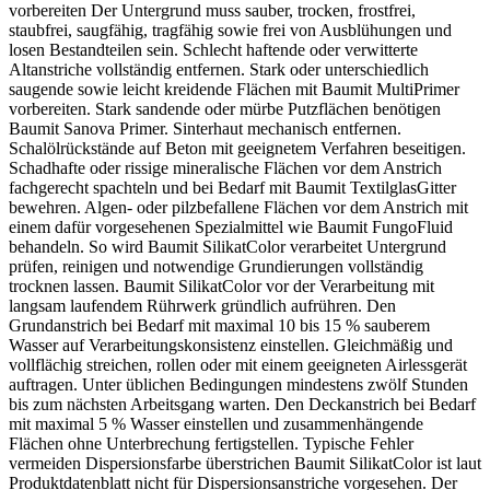
vorbereiten Der Untergrund muss sauber, trocken, frostfrei,
staubfrei, saugfähig, tragfähig sowie frei von Ausblühungen und
losen Bestandteilen sein. Schlecht haftende oder verwitterte
Altanstriche vollständig entfernen. Stark oder unterschiedlich
saugende sowie leicht kreidende Flächen mit Baumit MultiPrimer
vorbereiten. Stark sandende oder mürbe Putzflächen benötigen
Baumit Sanova Primer. Sinterhaut mechanisch entfernen.
Schalölrückstände auf Beton mit geeignetem Verfahren beseitigen.
Schadhafte oder rissige mineralische Flächen vor dem Anstrich
fachgerecht spachteln und bei Bedarf mit Baumit TextilglasGitter
bewehren. Algen- oder pilzbefallene Flächen vor dem Anstrich mit
einem dafür vorgesehenen Spezialmittel wie Baumit FungoFluid
behandeln. So wird Baumit SilikatColor verarbeitet Untergrund
prüfen, reinigen und notwendige Grundierungen vollständig
trocknen lassen. Baumit SilikatColor vor der Verarbeitung mit
langsam laufendem Rührwerk gründlich aufrühren. Den
Grundanstrich bei Bedarf mit maximal 10 bis 15 % sauberem
Wasser auf Verarbeitungskonsistenz einstellen. Gleichmäßig und
vollflächig streichen, rollen oder mit einem geeigneten Airlessgerät
auftragen. Unter üblichen Bedingungen mindestens zwölf Stunden
bis zum nächsten Arbeitsgang warten. Den Deckanstrich bei Bedarf
mit maximal 5 % Wasser einstellen und zusammenhängende
Flächen ohne Unterbrechung fertigstellen. Typische Fehler
vermeiden Dispersionsfarbe überstrichen Baumit SilikatColor ist laut
Produktdatenblatt nicht für Dispersionsanstriche vorgesehen. Der