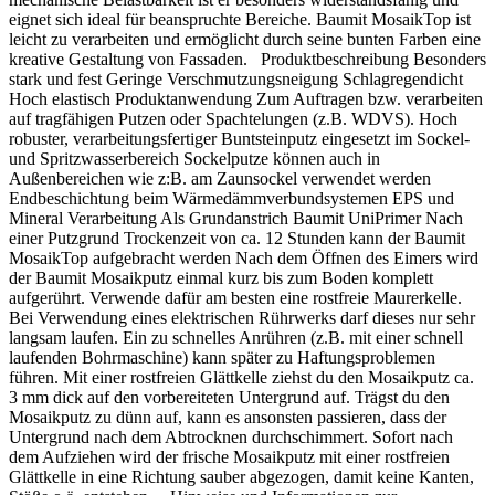
eignet sich ideal für beanspruchte Bereiche. Baumit MosaikTop ist
leicht zu verarbeiten und ermöglicht durch seine bunten Farben eine
kreative Gestaltung von Fassaden. Produktbeschreibung Besonders
stark und fest Geringe Verschmutzungsneigung Schlagregendicht
Hoch elastisch Produktanwendung Zum Auftragen bzw. verarbeiten
auf tragfähigen Putzen oder Spachtelungen (z.B. WDVS). Hoch
robuster, verarbeitungsfertiger Buntsteinputz eingesetzt im Sockel-
und Spritzwasserbereich Sockelputze können auch in
Außenbereichen wie z:B. am Zaunsockel verwendet werden
Endbeschichtung beim Wärmedämmverbundsystemen EPS und
Mineral Verarbeitung Als Grundanstrich Baumit UniPrimer Nach
einer Putzgrund Trockenzeit von ca. 12 Stunden kann der Baumit
MosaikTop aufgebracht werden Nach dem Öffnen des Eimers wird
der Baumit Mosaikputz einmal kurz bis zum Boden komplett
aufgerührt. Verwende dafür am besten eine rostfreie Maurerkelle.
Bei Verwendung eines elektrischen Rührwerks darf dieses nur sehr
langsam laufen. Ein zu schnelles Anrühren (z.B. mit einer schnell
laufenden Bohrmaschine) kann später zu Haftungsproblemen
führen. Mit einer rostfreien Glättkelle ziehst du den Mosaikputz ca.
3 mm dick auf den vorbereiteten Untergrund auf. Trägst du den
Mosaikputz zu dünn auf, kann es ansonsten passieren, dass der
Untergrund nach dem Abtrocknen durchschimmert. Sofort nach
dem Aufziehen wird der frische Mosaikputz mit einer rostfreien
Glättkelle in eine Richtung sauber abgezogen, damit keine Kanten,