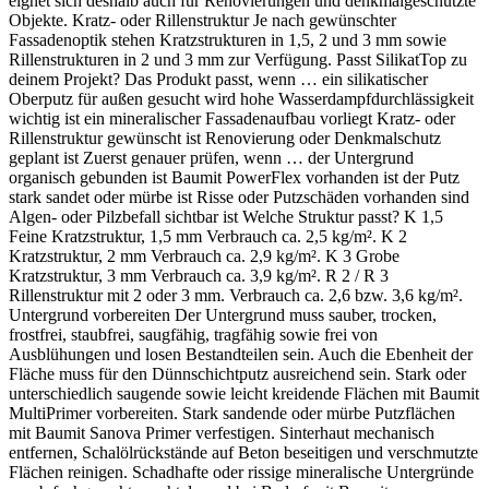
eignet sich deshalb auch für Renovierungen und denkmalgeschützte
Objekte. Kratz- oder Rillenstruktur Je nach gewünschter
Fassadenoptik stehen Kratzstrukturen in 1,5, 2 und 3 mm sowie
Rillenstrukturen in 2 und 3 mm zur Verfügung. Passt SilikatTop zu
deinem Projekt? Das Produkt passt, wenn … ein silikatischer
Oberputz für außen gesucht wird hohe Wasserdampfdurchlässigkeit
wichtig ist ein mineralischer Fassadenaufbau vorliegt Kratz- oder
Rillenstruktur gewünscht ist Renovierung oder Denkmalschutz
geplant ist Zuerst genauer prüfen, wenn … der Untergrund
organisch gebunden ist Baumit PowerFlex vorhanden ist der Putz
stark sandet oder mürbe ist Risse oder Putzschäden vorhanden sind
Algen- oder Pilzbefall sichtbar ist Welche Struktur passt? K 1,5
Feine Kratzstruktur, 1,5 mm Verbrauch ca. 2,5 kg/m². K 2
Kratzstruktur, 2 mm Verbrauch ca. 2,9 kg/m². K 3 Grobe
Kratzstruktur, 3 mm Verbrauch ca. 3,9 kg/m². R 2 / R 3
Rillenstruktur mit 2 oder 3 mm. Verbrauch ca. 2,6 bzw. 3,6 kg/m².
Untergrund vorbereiten Der Untergrund muss sauber, trocken,
frostfrei, staubfrei, saugfähig, tragfähig sowie frei von
Ausblühungen und losen Bestandteilen sein. Auch die Ebenheit der
Fläche muss für den Dünnschichtputz ausreichend sein. Stark oder
unterschiedlich saugende sowie leicht kreidende Flächen mit Baumit
MultiPrimer vorbereiten. Stark sandende oder mürbe Putzflächen
mit Baumit Sanova Primer verfestigen. Sinterhaut mechanisch
entfernen, Schalölrückstände auf Beton beseitigen und verschmutzte
Flächen reinigen. Schadhafte oder rissige mineralische Untergründe