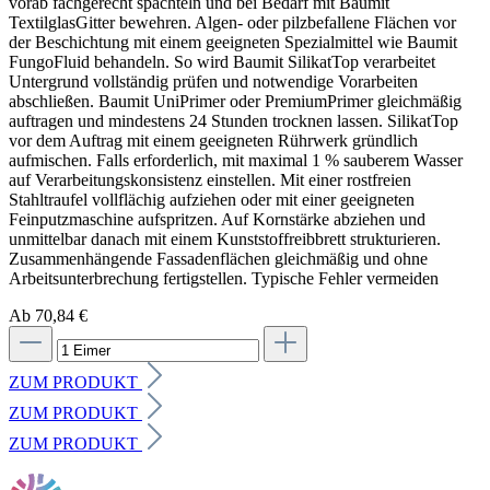
vorab fachgerecht spachteln und bei Bedarf mit Baumit
TextilglasGitter bewehren. Algen- oder pilzbefallene Flächen vor
der Beschichtung mit einem geeigneten Spezialmittel wie Baumit
FungoFluid behandeln. So wird Baumit SilikatTop verarbeitet
Untergrund vollständig prüfen und notwendige Vorarbeiten
abschließen. Baumit UniPrimer oder PremiumPrimer gleichmäßig
auftragen und mindestens 24 Stunden trocknen lassen. SilikatTop
vor dem Auftrag mit einem geeigneten Rührwerk gründlich
aufmischen. Falls erforderlich, mit maximal 1 % sauberem Wasser
auf Verarbeitungskonsistenz einstellen. Mit einer rostfreien
Stahltraufel vollflächig aufziehen oder mit einer geeigneten
Feinputzmaschine aufspritzen. Auf Kornstärke abziehen und
unmittelbar danach mit einem Kunststoffreibbrett strukturieren.
Zusammenhängende Fassadenflächen gleichmäßig und ohne
Arbeitsunterbrechung fertigstellen. Typische Fehler vermeiden
Ab 70,84 €
ZUM PRODUKT
ZUM PRODUKT
ZUM PRODUKT