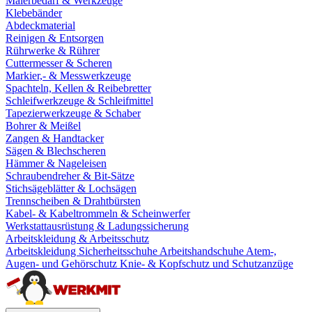
Malerbedarf & Werkzeuge
Klebebänder
Abdeckmaterial
Reinigen & Entsorgen
Rührwerke & Rührer
Cuttermesser & Scheren
Markier,- & Messwerkzeuge
Spachteln, Kellen & Reibebretter
Schleifwerkzeuge & Schleifmittel
Tapezierwerkzeuge & Schaber
Bohrer & Meißel
Zangen & Handtacker
Sägen & Blechscheren
Hämmer & Nageleisen
Schraubendreher & Bit-Sätze
Stichsägeblätter & Lochsägen
Trennscheiben & Drahtbürsten
Kabel- & Kabeltrommeln & Scheinwerfer
Werkstattausrüstung & Ladungssicherung
Arbeitskleidung & Arbeitsschutz
Arbeitskleidung
Sicherheitsschuhe
Arbeitshandschuhe
Atem-,
Augen- und Gehörschutz
Knie- & Kopfschutz und Schutzanzüge