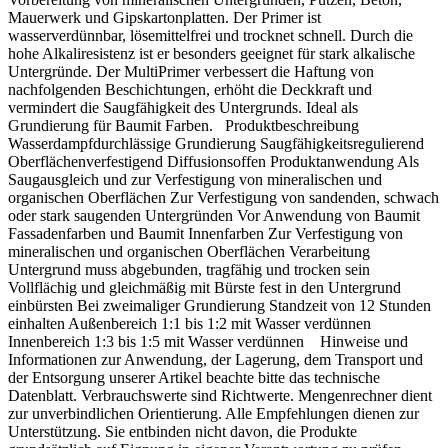
Mauerwerk und Gipskartonplatten. Der Primer ist
wasserverdünnbar, lösemittelfrei und trocknet schnell. Durch die
hohe Alkaliresistenz ist er besonders geeignet für stark alkalische
Untergründe. Der MultiPrimer verbessert die Haftung von
nachfolgenden Beschichtungen, erhöht die Deckkraft und
vermindert die Saugfähigkeit des Untergrunds. Ideal als
Grundierung für Baumit Farben. Produktbeschreibung
Wasserdampfdurchlässige Grundierung Saugfähigkeitsregulierend
Oberflächenverfestigend Diffusionsoffen Produktanwendung Als
Saugausgleich und zur Verfestigung von mineralischen und
organischen Oberflächen Zur Verfestigung von sandenden, schwach
oder stark saugenden Untergründen Vor Anwendung von Baumit
Fassadenfarben und Baumit Innenfarben Zur Verfestigung von
mineralischen und organischen Oberflächen Verarbeitung
Untergrund muss abgebunden, tragfähig und trocken sein
Vollflächig und gleichmäßig mit Bürste fest in den Untergrund
einbürsten Bei zweimaliger Grundierung Standzeit von 12 Stunden
einhalten Außenbereich 1:1 bis 1:2 mit Wasser verdünnen
Innenbereich 1:3 bis 1:5 mit Wasser verdünnen Hinweise und
Informationen zur Anwendung, der Lagerung, dem Transport und
der Entsorgung unserer Artikel beachte bitte das technische
Datenblatt. Verbrauchswerte sind Richtwerte. Mengenrechner dient
zur unverbindlichen Orientierung. Alle Empfehlungen dienen zur
Unterstützung. Sie entbinden nicht davon, die Produkte