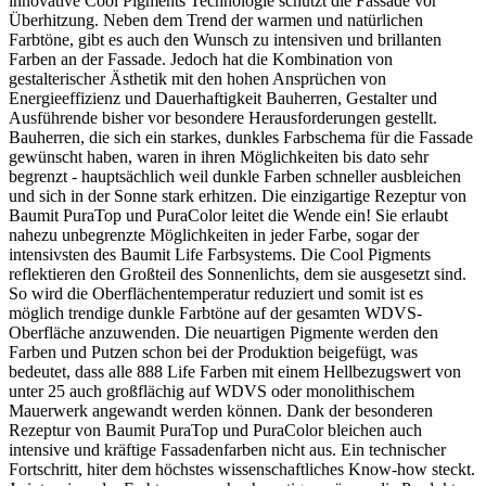
innovative Cool Pigments Technologie schützt die Fassade vor
Überhitzung. Neben dem Trend der warmen und natürlichen
Farbtöne, gibt es auch den Wunsch zu intensiven und brillanten
Farben an der Fassade. Jedoch hat die Kombination von
gestalterischer Ästhetik mit den hohen Ansprüchen von
Energieeffizienz und Dauerhaftigkeit Bauherren, Gestalter und
Ausführende bisher vor besondere Herausforderungen gestellt.
Bauherren, die sich ein starkes, dunkles Farbschema für die Fassade
gewünscht haben, waren in ihren Möglichkeiten bis dato sehr
begrenzt - hauptsächlich weil dunkle Farben schneller ausbleichen
und sich in der Sonne stark erhitzen. Die einzigartige Rezeptur von
Baumit PuraTop und PuraColor leitet die Wende ein! Sie erlaubt
nahezu unbegrenzte Möglichkeiten in jeder Farbe, sogar der
intensivsten des Baumit Life Farbsystems. Die Cool Pigments
reflektieren den Großteil des Sonnenlichts, dem sie ausgesetzt sind.
So wird die Oberflächentemperatur reduziert und somit ist es
möglich trendige dunkle Farbtöne auf der gesamten WDVS-
Oberfläche anzuwenden. Die neuartigen Pigmente werden den
Farben und Putzen schon bei der Produktion beigefügt, was
bedeutet, dass alle 888 Life Farben mit einem Hellbezugswert von
unter 25 auch großflächig auf WDVS oder monolithischem
Mauerwerk angewandt werden können. Dank der besonderen
Rezeptur von Baumit PuraTop und PuraColor bleichen auch
intensive und kräftige Fassadenfarben nicht aus. Ein technischer
Fortschritt, hiter dem höchstes wissenschaftliches Know-how steckt.