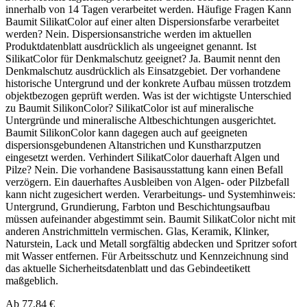
innerhalb von 14 Tagen verarbeitet werden. Häufige Fragen Kann
Baumit SilikatColor auf einer alten Dispersionsfarbe verarbeitet
werden? Nein. Dispersionsanstriche werden im aktuellen
Produktdatenblatt ausdrücklich als ungeeignet genannt. Ist
SilikatColor für Denkmalschutz geeignet? Ja. Baumit nennt den
Denkmalschutz ausdrücklich als Einsatzgebiet. Der vorhandene
historische Untergrund und der konkrete Aufbau müssen trotzdem
objektbezogen geprüft werden. Was ist der wichtigste Unterschied
zu Baumit SilikonColor? SilikatColor ist auf mineralische
Untergründe und mineralische Altbeschichtungen ausgerichtet.
Baumit SilikonColor kann dagegen auch auf geeigneten
dispersionsgebundenen Altanstrichen und Kunstharzputzen
eingesetzt werden. Verhindert SilikatColor dauerhaft Algen und
Pilze? Nein. Die vorhandene Basisausstattung kann einen Befall
verzögern. Ein dauerhaftes Ausbleiben von Algen- oder Pilzbefall
kann nicht zugesichert werden. Verarbeitungs- und Systemhinweis:
Untergrund, Grundierung, Farbton und Beschichtungsaufbau
müssen aufeinander abgestimmt sein. Baumit SilikatColor nicht mit
anderen Anstrichmitteln vermischen. Glas, Keramik, Klinker,
Naturstein, Lack und Metall sorgfältig abdecken und Spritzer sofort
mit Wasser entfernen. Für Arbeitsschutz und Kennzeichnung sind
das aktuelle Sicherheitsdatenblatt und das Gebindeetikett
maßgeblich.
Ab 77,84 €