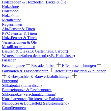
Holztreppen & Holzböden (Lacke & Öle)
Holzzäune
Holzmöbel
Holzböden
Metallzäune
Regenrinnen
Alu-Fenster & Türen
PVC-Fenster & Türen
Holz-Fenster & Türen
Versiegelungen & Öle
Metallkonstruktionen
Lasuren & Öle (z.B. Gartenhaus, Carport)
Wetterschutzfarben deckend (z.B. Holzhäuser)
Fassaden
Fassadenputze
Fassadenfarben
Effektbeschichtungen
Farbkarten & Fassadenschutz
Befestigungsmaterial & Zubehör
Klebespachtel & Bauwerksabdichtungen
Putzgrund
Silikatputze (mineralisch)
Buntsteinputze & Faschenputze
Silikonputze (verschmutzungsarm)
Kunstharzputze (für intensive Farbtöne)
Nanoputze & Lotuseffekt (selbstreinigend)
Grundierungen