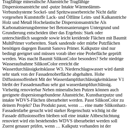
Tragfähige mineralische Altanstriche Tragfähige
Dispersionsanstriche und -putze Intakte Wärmedämm-
Verbundsysteme Sockel- und Spritzwasserbereiche Nicht dafür
vorgesehen Kunststoffe Lack- und Ölfilme Leim- und Kalkanstriche
Holz und Metall Hochelastische Dispersionsanstriche Als
Karbonatisierungsbremse bei Betonsanierungen Untergrund und
Grundierung entscheiden über das Ergebnis: Stark oder
unterschiedlich saugende sowie leicht kreidende Flächen mit Baumit
MultiPrimer vorbereiten. Stark sandende oder mürbe Putzflächen
benötigen dagegen Baumit Sanova Primer. Kalkputze sind nur
bedingt geeignet und müssen vorab über eine Probefläche geprüft
werden. Was macht Baumit SilikonColor besonders? Sehr niedrige
Wasseraufnahme SilikonColor erreicht die
Wasserdurchlässigkeitsklasse W3. Niederschlagswasser wird damit
sehr stark von der Fassadenoberfläche abgehalten. Hohe
Diffusionsoffenheit Mit der Wasserdampfdurchlässigkeitsklasse V1
bleibt der Fassadenaufbau sehr gut wasserdampfdurchlässig.
Vielseitig renovierbar Neben mineralischen Putzen können auch
geeignete dispersionsgebundene Altanstriche, Kunstharzputze und
intakte WDVS-Flächen überarbeitet werden. Passt SilikonColor zu
deinem Projekt? Das Produkt passt, wenn … eine matte Silikonharz-
Fassadenfarbe gesucht wird starker Regenschutz wichtig ist die
Fassade diffusionsoffen bleiben soll eine intakte Altbeschichtung
renoviert wird ein bestehendes WDVS überarbeitet werden soll
Zuerst genauer prüfen, wenn … Kalkputz vorhanden ist der