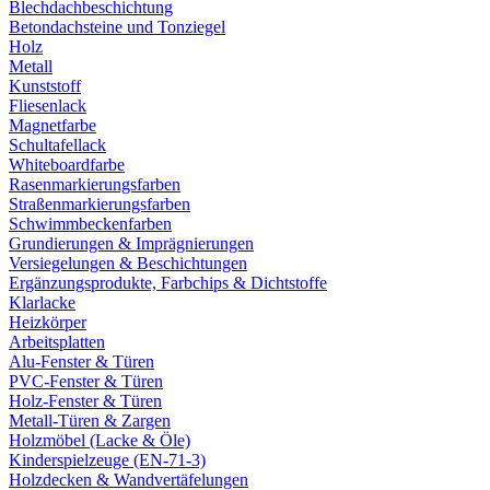
Blechdachbeschichtung
Betondachsteine und Tonziegel
Holz
Metall
Kunststoff
Fliesenlack
Magnetfarbe
Schultafellack
Whiteboardfarbe
Rasenmarkierungsfarben
Straßenmarkierungsfarben
Schwimmbeckenfarben
Grundierungen & Imprägnierungen
Versiegelungen & Beschichtungen
Ergänzungsprodukte, Farbchips & Dichtstoffe
Klarlacke
Heizkörper
Arbeitsplatten
Alu-Fenster & Türen
PVC-Fenster & Türen
Holz-Fenster & Türen
Metall-Türen & Zargen
Holzmöbel (Lacke & Öle)
Kinderspielzeuge (EN-71-3)
Holzdecken & Wandvertäfelungen