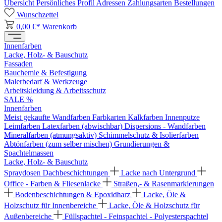
Übersicht
Persönliches Profil
Adressen
Zahlungsarten
Bestellungen
Wunschzettel
0,00 €*
Warenkorb
Innenfarben
Lacke, Holz- & Bauschutz
Fassaden
Bauchemie & Befestigung
Malerbedarf & Werkzeuge
Arbeitskleidung & Arbeitsschutz
SALE %
Innenfarben
Meist gekaufte Wandfarben
Farbkarten
Kalkfarben
Innenputze
Leimfarben
Latexfarben (abwischbar)
Dispersions - Wandfarben
Mineralfarben (atmungsaktiv)
Schimmelschutz & Isolierfarben
Abtönfarben (zum selber mischen)
Grundierungen &
Spachtelmassen
Lacke, Holz- & Bauschutz
Spraydosen
Dachbeschichtungen
Lacke nach Untergrund
Office - Farben & Fliesenlacke
Straßen,- & Rasenmarkierungen
Bodenbeschichtungen & Epoxidharz
Lacke, Öle &
Holzschutz für Innenbereiche
Lacke, Öle & Holzschutz für
Außenbereiche
Füllspachtel - Feinspachtel - Polyesterspachtel