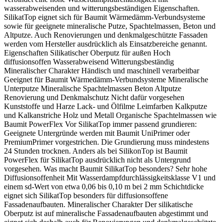
wasserabweisenden und witterungsbeständigen Eigenschaften.
SilikatTop eignet sich für Baumit Wärmedämm-Verbundsysteme
sowie für geeignete mineralische Putze, Spachtelmassen, Beton und
Altputze. Auch Renovierungen und denkmalgeschützte Fassaden
werden vom Hersteller ausdrücklich als Einsatzbereiche genannt.
Eigenschaften Silikatischer Oberputz für außen Hoch
diffusionsoffen Wasserabweisend Witterungsbeständig
Mineralischer Charakter Händisch und maschinell verarbeitbar
Geeignet für Baumit Wärmedämm-Verbundsysteme Mineralische
Unterputze Mineralische Spachtelmassen Beton Altputze
Renovierung und Denkmalschutz Nicht dafür vorgesehen
Kunststoffe und Harze Lack- und Ölfilme Leimfarben Kalkputze
und Kalkanstriche Holz und Metall Organische Spachtelmassen wie
Baumit PowerFlex Vor SilikatTop immer passend grundieren:
Geeignete Untergründe werden mit Baumit UniPrimer oder
PremiumPrimer vorgestrichen. Die Grundierung muss mindestens
24 Stunden trocknen. Anders als bei SilikonTop ist Baumit
PowerFlex für SilikatTop ausdrücklich nicht als Untergrund
vorgesehen. Was macht Baumit SilikatTop besonders? Sehr hohe
Diffusionsoffenheit Mit Wasserdampfdurchlässigkeitsklasse V1 und
einem sd-Wert von etwa 0,06 bis 0,10 m bei 2 mm Schichtdicke
eignet sich SilikatTop besonders für diffusionsoffene
Fassadenaufbauten. Mineralischer Charakter Der silikatische
Oberputz ist auf mineralische Fassadenaufbauten abgestimmt und