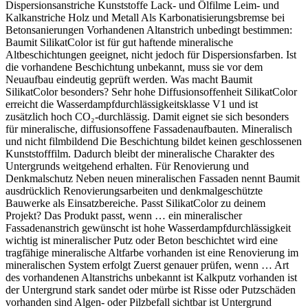
Dispersionsanstriche Kunststoffe Lack- und Ölfilme Leim- und
Kalkanstriche Holz und Metall Als Karbonatisierungsbremse bei
Betonsanierungen Vorhandenen Altanstrich unbedingt bestimmen:
Baumit SilikatColor ist für gut haftende mineralische
Altbeschichtungen geeignet, nicht jedoch für Dispersionsfarben. Ist
die vorhandene Beschichtung unbekannt, muss sie vor dem
Neuaufbau eindeutig geprüft werden. Was macht Baumit
SilikatColor besonders? Sehr hohe Diffusionsoffenheit SilikatColor
erreicht die Wasserdampfdurchlässigkeitsklasse V1 und ist
zusätzlich hoch CO₂-durchlässig. Damit eignet sie sich besonders
für mineralische, diffusionsoffene Fassadenaufbauten. Mineralisch
und nicht filmbildend Die Beschichtung bildet keinen geschlossenen
Kunststofffilm. Dadurch bleibt der mineralische Charakter des
Untergrunds weitgehend erhalten. Für Renovierung und
Denkmalschutz Neben neuen mineralischen Fassaden nennt Baumit
ausdrücklich Renovierungsarbeiten und denkmalgeschützte
Bauwerke als Einsatzbereiche. Passt SilikatColor zu deinem
Projekt? Das Produkt passt, wenn … ein mineralischer
Fassadenanstrich gewünscht ist hohe Wasserdampfdurchlässigkeit
wichtig ist mineralischer Putz oder Beton beschichtet wird eine
tragfähige mineralische Altfarbe vorhanden ist eine Renovierung im
mineralischen System erfolgt Zuerst genauer prüfen, wenn … Art
des vorhandenen Altanstrichs unbekannt ist Kalkputz vorhanden ist
der Untergrund stark sandet oder mürbe ist Risse oder Putzschäden
vorhanden sind Algen- oder Pilzbefall sichtbar ist Untergrund