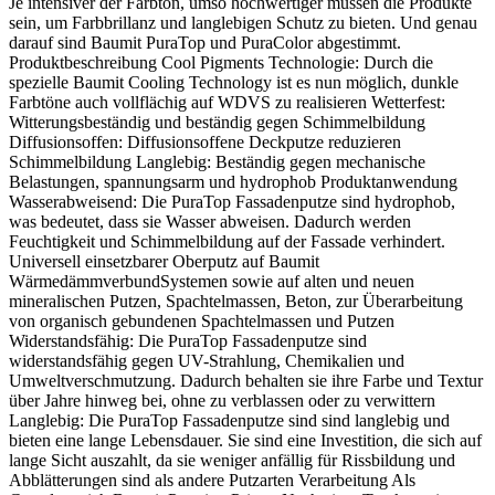
Je intensiver der Farbton, umso hochwertiger müssen die Produkte
sein, um Farbbrillanz und langlebigen Schutz zu bieten. Und genau
darauf sind Baumit PuraTop und PuraColor abgestimmt.
Produktbeschreibung Cool Pigments Technologie: Durch die
spezielle Baumit Cooling Technology ist es nun möglich, dunkle
Farbtöne auch vollflächig auf WDVS zu realisieren Wetterfest:
Witterungsbeständig und beständig gegen Schimmelbildung
Diffusionsoffen: Diffusionsoffene Deckputze reduzieren
Schimmelbildung Langlebig: Beständig gegen mechanische
Belastungen, spannungsarm und hydrophob Produktanwendung
Wasserabweisend: Die PuraTop Fassadenputze sind hydrophob,
was bedeutet, dass sie Wasser abweisen. Dadurch werden
Feuchtigkeit und Schimmelbildung auf der Fassade verhindert.
Universell einsetzbarer Oberputz auf Baumit
WärmedämmverbundSystemen sowie auf alten und neuen
mineralischen Putzen, Spachtelmassen, Beton, zur Überarbeitung
von organisch gebundenen Spachtelmassen und Putzen
Widerstandsfähig: Die PuraTop Fassadenputze sind
widerstandsfähig gegen UV-Strahlung, Chemikalien und
Umweltverschmutzung. Dadurch behalten sie ihre Farbe und Textur
über Jahre hinweg bei, ohne zu verblassen oder zu verwittern
Langlebig: Die PuraTop Fassadenputze sind sind langlebig und
bieten eine lange Lebensdauer. Sie sind eine Investition, die sich auf
lange Sicht auszahlt, da sie weniger anfällig für Rissbildung und
Abblätterungen sind als andere Putzarten Verarbeitung Als