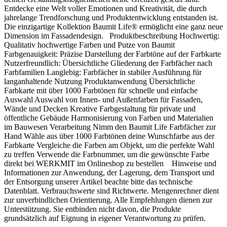
Entdecke eine Welt voller Emotionen und Kreativität, die durch
jahrelange Trendforschung und Produktentwicklung entstanden ist.
Die einzigartige Kollektion Baumit Life® ermöglicht eine ganz neue
Dimension im Fassadendesign. Produktbeschreibung Hochwertig:
Qualitativ hochwertige Farben und Putze von Baumit
Farbgenauigkeit: Präzise Darstellung der Farbtöne auf der Farbkarte
Nutzerfreundlich: Übersichtliche Gliederung der Farbfächer nach
Farbfamilien Langlebig: Farbfächer in stabiler Ausführung für
langanhaltende Nutzung Produktanwendung Übersichtliche
Farbkarte mit über 1000 Farbtönen für schnelle und einfache
Auswahl Auswahl von Innen- und Außenfarben für Fassaden,
Wände und Decken Kreative Farbgestaltung für private und
öffentliche Gebäude Harmonisierung von Farben und Materialien
im Bauwesen Verarbeitung Nimm den Baumit Life Farbfächer zur
Hand Wähle aus über 1000 Farbtönen deine Wunschfarbe aus der
Farbkarte Vergleiche die Farben am Objekt, um die perfekte Wahl
zu treffen Verwende die Farbnummer, um die gewünschte Farbe
direkt bei WERKMIT im Onlineshop zu bestellen Hinweise und
Informationen zur Anwendung, der Lagerung, dem Transport und
der Entsorgung unserer Artikel beachte bitte das technische
Datenblatt. Verbrauchswerte sind Richtwerte. Mengenrechner dient
zur unverbindlichen Orientierung. Alle Empfehlungen dienen zur
Unterstützung. Sie entbinden nicht davon, die Produkte
grundsätzlich auf Eignung in eigener Verantwortung zu prüfen.