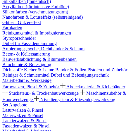
Silikatfarben (mineralisch)
Acrylfarben (für intensive Farbtöne)
Silikonfarben (verschmutzungsarm)
Nanofarben & Lotuseffekt (selbstreinigend)
Glitter - Glitzereffekt
Farbkarten
Reinigungsmittel & Imprägnierungen
Styroporschneider
Dübel für Fassadendämmung
Armierungsgewebe, Dichtbänder & Schaum
Beton- & Kellersanierung
Bauwerksabdichtung & Bitumenbahnen
Bauchemie & Befestigung
Dichtstoffe
Kleber & Leime
Bänder & Folien
Pistolen und Zubehör
Reiniger & Schmiermittel
Dübel und Befestigungstechnik
Malerbedarf & Werkzeuge
Farbwalzen, Pinsel & Zubehör
Abdeckmaterial & Klebebänder
Stuckateur,- & Trockenbauwerkzeuge
Maschinenzubehör &
Handwerkzeuge
Nivelliersystem & Fliesenlegerwerkzeug
Set Angebote
Lasurwalzen & Pinsel
Malerwalzen & Pinsel
Lackierwalzen & Pinsel
Fassadenwalzen & Pinsel