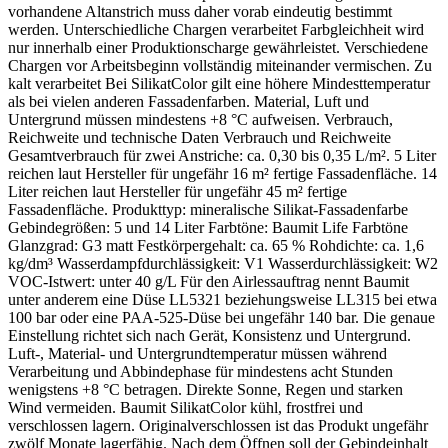
vorhandene Altanstrich muss daher vorab eindeutig bestimmt
werden. Unterschiedliche Chargen verarbeitet Farbgleichheit wird
nur innerhalb einer Produktionscharge gewährleistet. Verschiedene
Chargen vor Arbeitsbeginn vollständig miteinander vermischen. Zu
kalt verarbeitet Bei SilikatColor gilt eine höhere Mindesttemperatur
als bei vielen anderen Fassadenfarben. Material, Luft und
Untergrund müssen mindestens +8 °C aufweisen. Verbrauch,
Reichweite und technische Daten Verbrauch und Reichweite
Gesamtverbrauch für zwei Anstriche: ca. 0,30 bis 0,35 L/m². 5 Liter
reichen laut Hersteller für ungefähr 16 m² fertige Fassadenfläche. 14
Liter reichen laut Hersteller für ungefähr 45 m² fertige
Fassadenfläche. Produkttyp: mineralische Silikat-Fassadenfarbe
Gebindegrößen: 5 und 14 Liter Farbtöne: Baumit Life Farbtöne
Glanzgrad: G3 matt Festkörpergehalt: ca. 65 % Rohdichte: ca. 1,6
kg/dm³ Wasserdampfdurchlässigkeit: V1 Wasserdurchlässigkeit: W2
VOC-Istwert: unter 40 g/L Für den Airlessauftrag nennt Baumit
unter anderem eine Düse LL5321 beziehungsweise LL315 bei etwa
100 bar oder eine PAA-525-Düse bei ungefähr 140 bar. Die genaue
Einstellung richtet sich nach Gerät, Konsistenz und Untergrund.
Luft-, Material- und Untergrundtemperatur müssen während
Verarbeitung und Abbindephase für mindestens acht Stunden
wenigstens +8 °C betragen. Direkte Sonne, Regen und starken
Wind vermeiden. Baumit SilikatColor kühl, frostfrei und
verschlossen lagern. Originalverschlossen ist das Produkt ungefähr
zwölf Monate lagerfähig. Nach dem Öffnen soll der Gebindeinhalt