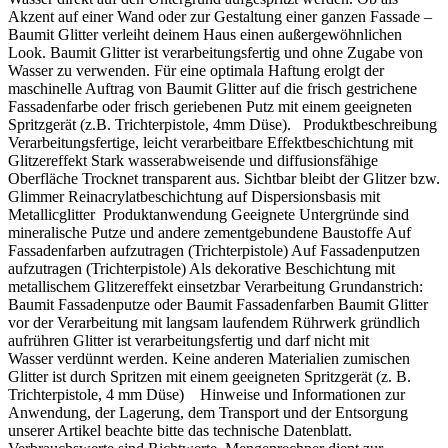
Akzent auf einer Wand oder zur Gestaltung einer ganzen Fassade –
Baumit Glitter verleiht deinem Haus einen außergewöhnlichen
Look. Baumit Glitter ist verarbeitungsfertig und ohne Zugabe von
Wasser zu verwenden. Für eine optimala Haftung erolgt der
maschinelle Auftrag von Baumit Glitter auf die frisch gestrichene
Fassadenfarbe oder frisch geriebenen Putz mit einem geeigneten
Spritzgerät (z.B. Trichterpistole, 4mm Düse). Produktbeschreibung
Verarbeitungsfertige, leicht verarbeitbare Effektbeschichtung mit
Glitzereffekt Stark wasserabweisende und diffusionsfähige
Oberfläche Trocknet transparent aus. Sichtbar bleibt der Glitzer bzw.
Glimmer Reinacrylatbeschichtung auf Dispersionsbasis mit
Metallicglitter Produktanwendung Geeignete Untergründe sind
mineralische Putze und andere zementgebundene Baustoffe Auf
Fassadenfarben aufzutragen (Trichterpistole) Auf Fassadenputzen
aufzutragen (Trichterpistole) Als dekorative Beschichtung mit
metallischem Glitzereffekt einsetzbar Verarbeitung Grundanstrich:
Baumit Fassadenputze oder Baumit Fassadenfarben Baumit Glitter
vor der Verarbeitung mit langsam laufendem Rührwerk gründlich
aufrühren Glitter ist verarbeitungsfertig und darf nicht mit
Wasser verdünnt werden. Keine anderen Materialien zumischen
Glitter ist durch Spritzen mit einem geeigneten Spritzgerät (z. B.
Trichterpistole, 4 mm Düse) Hinweise und Informationen zur
Anwendung, der Lagerung, dem Transport und der Entsorgung
unserer Artikel beachte bitte das technische Datenblatt.