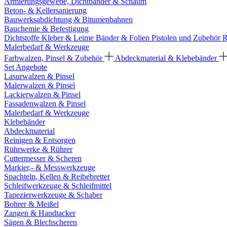
Armierungsgewebe, Dichtbänder & Schaum
Beton- & Kellersanierung
Bauwerksabdichtung & Bitumenbahnen
Bauchemie & Befestigung
Dichtstoffe
Kleber & Leime
Bänder & Folien
Pistolen und Zubehör
R
Malerbedarf & Werkzeuge
Farbwalzen, Pinsel & Zubehör
Abdeckmaterial & Klebebänder
Set Angebote
Lasurwalzen & Pinsel
Malerwalzen & Pinsel
Lackierwalzen & Pinsel
Fassadenwalzen & Pinsel
Malerbedarf & Werkzeuge
Klebebänder
Abdeckmaterial
Reinigen & Entsorgen
Rührwerke & Rührer
Cuttermesser & Scheren
Markier,- & Messwerkzeuge
Spachteln, Kellen & Reibebretter
Schleifwerkzeuge & Schleifmittel
Tapezierwerkzeuge & Schaber
Bohrer & Meißel
Zangen & Handtacker
Sägen & Blechscheren