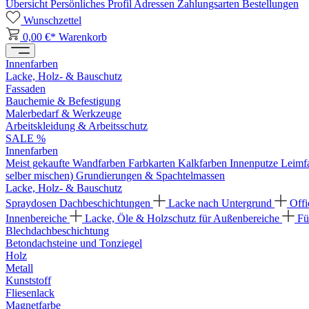
Übersicht
Persönliches Profil
Adressen
Zahlungsarten
Bestellungen
Wunschzettel
0,00 €*
Warenkorb
Innenfarben
Lacke, Holz- & Bauschutz
Fassaden
Bauchemie & Befestigung
Malerbedarf & Werkzeuge
Arbeitskleidung & Arbeitsschutz
SALE %
Innenfarben
Meist gekaufte Wandfarben
Farbkarten
Kalkfarben
Innenputze
Leimf
selber mischen)
Grundierungen & Spachtelmassen
Lacke, Holz- & Bauschutz
Spraydosen
Dachbeschichtungen
Lacke nach Untergrund
Offi
Innenbereiche
Lacke, Öle & Holzschutz für Außenbereiche
Fü
Blechdachbeschichtung
Betondachsteine und Tonziegel
Holz
Metall
Kunststoff
Fliesenlack
Magnetfarbe