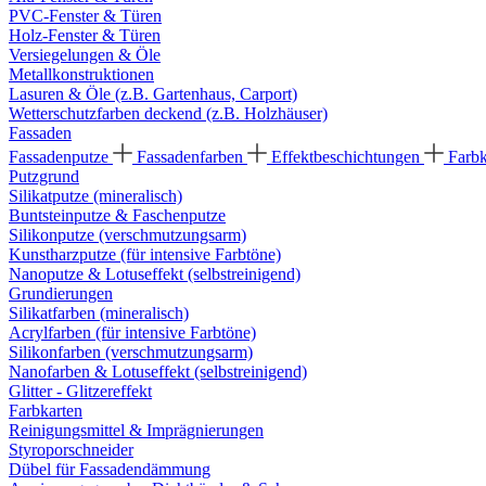
PVC-Fenster & Türen
Holz-Fenster & Türen
Versiegelungen & Öle
Metallkonstruktionen
Lasuren & Öle (z.B. Gartenhaus, Carport)
Wetterschutzfarben deckend (z.B. Holzhäuser)
Fassaden
Fassadenputze
Fassadenfarben
Effektbeschichtungen
Farb
Putzgrund
Silikatputze (mineralisch)
Buntsteinputze & Faschenputze
Silikonputze (verschmutzungsarm)
Kunstharzputze (für intensive Farbtöne)
Nanoputze & Lotuseffekt (selbstreinigend)
Grundierungen
Silikatfarben (mineralisch)
Acrylfarben (für intensive Farbtöne)
Silikonfarben (verschmutzungsarm)
Nanofarben & Lotuseffekt (selbstreinigend)
Glitter - Glitzereffekt
Farbkarten
Reinigungsmittel & Imprägnierungen
Styroporschneider
Dübel für Fassadendämmung