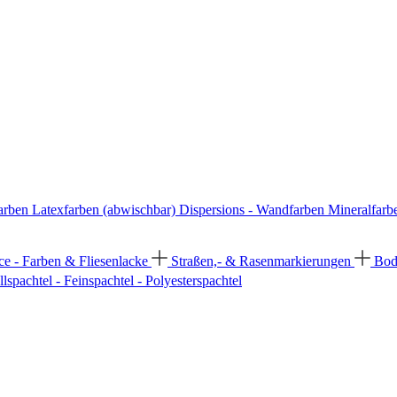
arben
Latexfarben (abwischbar)
Dispersions - Wandfarben
Mineralfarb
ce - Farben & Fliesenlacke
Straßen,- & Rasenmarkierungen
Bod
llspachtel - Feinspachtel - Polyesterspachtel