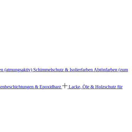
en (atmungsaktiv)
Schimmelschutz & Isolierfarben
Abtönfarben (zum
enbeschichtungen & Epoxidharz
Lacke, Öle & Holzschutz für