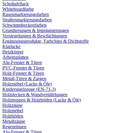
Schultafellack
Whiteboardfarbe
Rasenmarkierungsfarben
Straßenmarkierungsfarben
Schwimmbeckenfarben
Grundierungen & Imprägnierungen
Versiegelungen & Beschichtungen
Ergänzungsprodukte, Farbchips & Dichtstoffe
Klarlacke
Heizkörper
Arbeitsplatten
Alu-Fenster & Türen
PVC-Fenster & Türen
Holz-Fenster & Türen
Metall-Türen & Zargen
Holzmöbel (Lacke & Öle)
Kinderspielzeuge (EN-71-3)
Holzdecken & Wandvertäfelungen
Holztreppen & Holzböden (Lacke & Öle)
Holzzäune
Holzmöbel
Holzböden
Metallzäune
Regenrinnen
Alu-Fenster & Türen